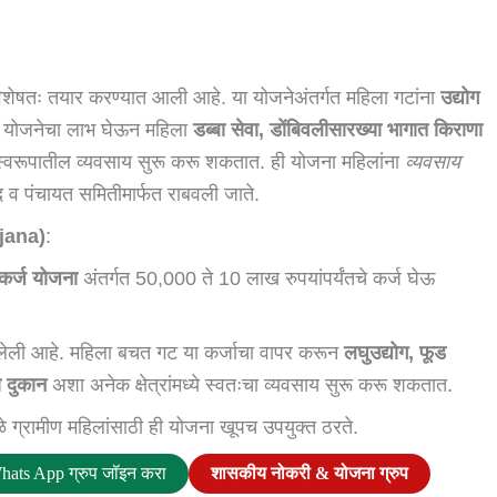
शेषतः तयार करण्यात आली आहे. या योजनेअंतर्गत महिला गटांना
उद्योग
ा योजनेचा लाभ घेऊन महिला
डब्बा सेवा, डोंबिवलीसारख्या भागात किराणा
वरूपातील व्यवसाय सुरू करू शकतात. ही योजना महिलांना
व्यवसाय
 व पंचायत समितीमार्फत राबवली जाते.
ojana)
:
ा कर्ज योजना
अंतर्गत 50,000 ते 10 लाख रुपयांपर्यंतचे कर्ज घेऊ
भागलेली आहे. महिला बचत गट या कर्जाचा वापर करून
लघुउद्योग, फूड
ा दुकान
अशा अनेक क्षेत्रांमध्ये स्वतःचा व्यवसाय सुरू करू शकतात.
ळे ग्रामीण महिलांसाठी ही योजना खूपच उपयुक्त ठरते.
hats App ग्रुप जॉइन करा
शासकीय नोकरी & योजना ग्रुप