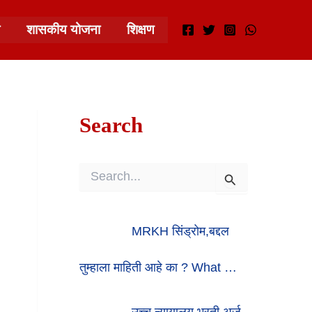
शासकीय योजना
शिक्षण
Search
S
E
A
R
MRKH सिंड्रोम,बद्दल
C
H
F
तुम्हाला माहिती आहे का ? What …
O
R
:
उच्च न्यायालय भरती अर्ज