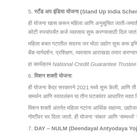
5.
स्टँड अप इंडिया योजना (Stand Up India Sch
ही योजना खास करून महिला आणि अनुसूचित जाती-जमातींसा
कोटी रुपयांपर्यंत कर्ज व्यवसाय सुरू करण्यासाठी दिलं जातं
महिला बचत गटातील सदस्य जर मोठा उद्योग सुरू करू इच
बँक मार्गदर्शन, प्रशिक्षण, व्यवसाय आराखडा तयार करण्य
हा कार्यक्रम
National Credit Guarantee Trus
6.
मिशन शक्ती योजना
:
ही योजना केंद्र सरकारने 2021 मध्ये सुरू केली, आणि ती
समर्थन आणि स्वावलंबन या तीन घटकांवर आधारित मदत द
मिशन शक्ती अंतर्गत महिला गटांना आर्थिक सहाय्य, उद्यो
गोष्टींवर भर दिला जातो. ही योजना ‘संबल’ आणि ‘सम्मर्थ्य’
7.
DAY – NULM (Deendayal Antyodaya Yoja