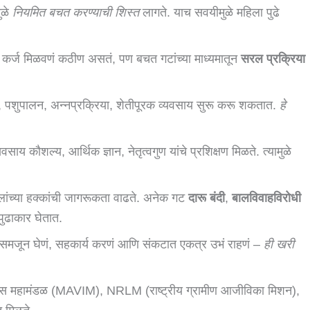
ुळे
नियमित बचत करण्याची शिस्त
लागते. याच सवयीमुळे महिला पुढे
वर कर्ज मिळवणं कठीण असतं, पण बचत गटांच्या माध्यमातून
सरल प्रक्रिया
 पशुपालन, अन्नप्रक्रिया, शेतीपूरक व्यवसाय सुरू करू शकतात.
हे
ाय कौशल्य, आर्थिक ज्ञान, नेतृत्वगुण यांचे प्रशिक्षण मिळते. त्यामुळे
महिलांच्या हक्कांची जागरूकता वाढते. अनेक गट
दारू बंदी
,
बालविवाहविरोधी
पुढाकार घेतात.
ना समजून घेणं, सहकार्य करणं आणि संकटात एकत्र उभं राहणं –
ही खरी
विकास महामंडळ (MAVIM), NRLM (राष्ट्रीय ग्रामीण आजीविका मिशन),