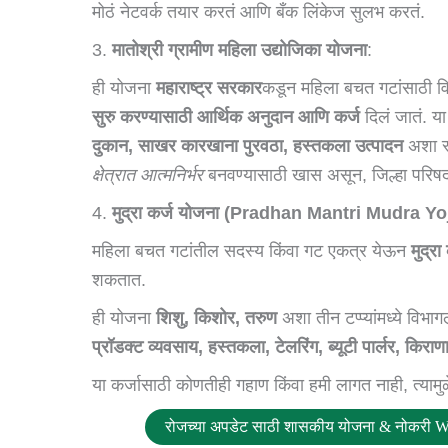
मोठं नेटवर्क तयार करतं आणि बँक लिंकेज सुलभ करतं.
3.
मातोश्री ग्रामीण महिला उद्योजिका योजना
:
ही योजना
महाराष्ट्र सरकार
कडून महिला बचत गटांसाठी वि
सुरु करण्यासाठी आर्थिक अनुदान आणि कर्ज
दिलं जातं. य
दुकान, साखर कारखाना पुरवठा, हस्तकला उत्पादन
अशा स्
क्षेत्रात आत्मनिर्भर
बनवण्यासाठी खास असून, जिल्हा परिषद
4.
मुद्रा कर्ज योजना (Pradhan Mantri Mudra Y
महिला बचत गटांतील सदस्य किंवा गट एकत्र येऊन
मुद्र
शकतात.
ही योजना
शिशु, किशोर, तरुण
अशा तीन टप्प्यांमध्ये वि
प्रॉडक्ट व्यवसाय, हस्तकला, टेलरिंग, ब्यूटी पार्लर, किराण
या कर्जासाठी कोणतीही गहाण किंवा हमी लागत नाही, त्यामु
रोजच्या अपडेट साठी शासकीय योजना & नोकरी W