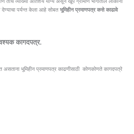
े आणि तीच व्याख्या अतिशय योग्य असून खूप ग्रामीण भागातील लोकाना
ी देण्याचा पर्यन्त केला आहे सोबत
भूमिहीन प्रमाणपत्र कसे काढावे
आवश्यक कागदपत्र.
 घेत असताना भूमिहीन प्रमाणपत्र काढणीसाठी कोणकोणते कागदपत्रे