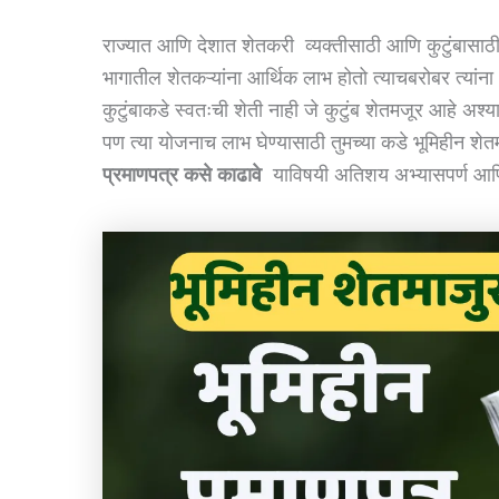
राज्यात आणि देशात शेतकरी व्यक्तीसाठी आणि कुटुंबासाठ
भागातील शेतकऱ्यांना आर्थिक लाभ होतो त्याचबरोबर त्यांन
कुटुंबाकडे स्वतःची शेती नाही जे कुटुंब शेतमजूर आहे अश्
पण त्या योजनाच लाभ घेण्यासाठी तुमच्या कडे भूमिहीन 
प्रमाणपत्र कसे काढावे
याविषयी अतिशय अभ्यासपर्ण आण