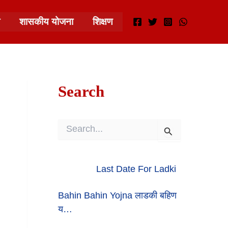
शासकीय योजना
शिक्षण
Search
S
E
A
R
Last Date For Ladki
C
H
F
Bahin Bahin Yojna लाडकी बहिण
O
य…
R
: