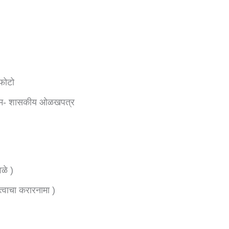
 फोटो
म- शासकीय ओळखपत्र
ळे )
वाचा करारनामा )