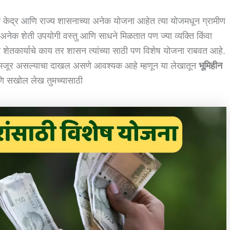
ी केद्र आणि राज्य शासनाच्या अनेक योजना आहेत त्या योजमधून ग्रामीण
ा अनेक शेती उपयोगी वस्तु आणि साधने मिळतात पण ज्या व्यक्ति किंवा
या शेतकार्याचे काय तर शासन त्यांच्या साठी पण विशेष योजना राबवत आहे.
शेतमजूर असल्याचा दाखल असणे आवश्यक आहे म्हणून या लेखातून
भूमिहीन
ि सखोल लेख तुमच्यासाठी