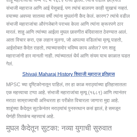
शाहू महाराजांचा जन्म १८ मे १६८२ रोजी झाला. त्यांचे वडील छत्रपती
संभाजी महाराज आणि आई येसुबाई. पण त्यांचं बालपण काही सुखाचं नव्हतं.
वयाच्या अवघ्या सातव्या वर्षी त्यांना मुघलांनी कैद केलं. कारण? त्यांचे वडील
संभाजी महाराजांचा औरंगजेबाने पराभव केला आणि त्यांना क्रूरपणे ठार
मारलं. शाहू आणि त्यांच्या आईला मुघल छावणीत बंदिवासात ठेवण्यात आलं.
आता विचार करा, एक लहान मुलगा, जो आपल्या वडिलांचा मृत्यू पाहतो,
आईसोबत कैदेत राहतो, त्याच्यासमोर भविष्य काय असेल? पण शाहू
महाराजांनी हार मानली नाही. त्यांच्यातलं धैर्य आणि संयम याच काळात घडत
गेलं.
Shivaji Maharaj History शिवाजी महाराज इतिहास
MPSC च्या दृष्टिकोनातून पाहिलं, तर हा काळ मराठ्यांच्या इतिहासातला
एक महत्त्वाचा टप्पा आहे. संभाजी महाराजांचा मृत्यू (१६८९) आणि त्यानंतर
मराठा साम्राज्याची अस्थिरता हा परीक्षेत विचारला जाणारा मुद्दा आहे.
शाहूंच्या कैदेतून सुटकेनंतर मराठ्यांचं पुनरुत्थान कसं झालं, हे समजून
घेणंही तितकंच महत्त्वाचं आहे.
मुघल कैदेतून सुटका: नव्या युगाची सुरुवात