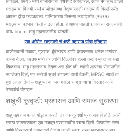
निवडलं. १७२० मध्ये बाजीरावांनी पेशवेपद स्वीकारलं, आणि मग सुरू झाला
मराठ्यांचा विजयी रथ! बाजीरावांच्या नेतृत्वाखाली मराठ्यांनी दिल्लीपर्यंत
आपला झेंडा फडकवला. पानिपतच्या तिसऱ्या लढाईपर्यंत (१७६१)
मराठ्यांचा प्रभाव किती वाढला होता, हे आपण पाहतोच. पण या सगळ्याची
पायabhumi शाहू महाराजांनीच घातली.
एक धर्मवीर :छत्रपती संभाजी महाराज यांचा इतिहास
बाजीरावांनी माळवा, गुजरात, बुंदेलखंड आणि दख्खनच्या अनेक भागांवर
कब्जा केला. १७३७ मध्ये तर त्यांनी दिल्लीवर हल्ला करून मुघलांना धडा
शिकवला. शाहू महाराजांचं नेतृत्व असं होतं की, त्यांनी आपल्या सेनापतींना
स्वातंत्र्य दिलं, पण सत्तेची सूत्रं आपल्या हाती ठेवली. MPSC साठी हा
मुद्दा लक्षात ठेवा – शाहूंच्या काळात मराठा साम्राज्याचा विस्तार आणि
पेशव्यांचं योगदान.
शाहूंची दूरदृष्टी: प्रशासन आणि समाज सुधारणा
शाहू महाराज फक्त योद्धाच नव्हते, तर एक दूरदर्शी प्रशासकही होते. त्यांनी
मराठा साम्राज्याला एक मजबूत प्रशासकीय रचना दिली. पेशव्यांना सैन्य
आणि विस्ताराची जबाबदारी देताना त्यांनी स्वतः राज्यकारभारावर लक्ष