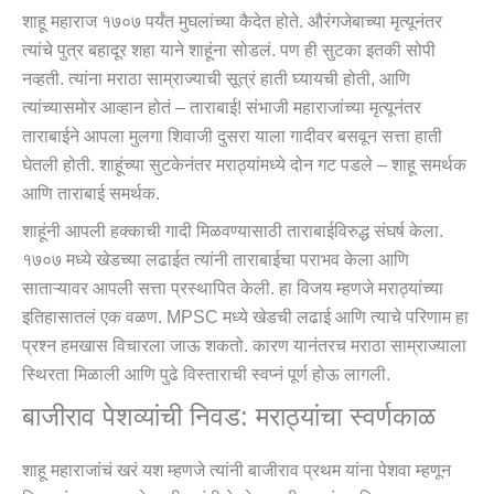
शाहू महाराज १७०७ पर्यंत मुघलांच्या कैदेत होते. औरंगजेबाच्या मृत्यूनंतर
त्यांचे पुत्र बहादूर शहा याने शाहूंना सोडलं. पण ही सुटका इतकी सोपी
नव्हती. त्यांना मराठा साम्राज्याची सूत्रं हाती घ्यायची होती, आणि
त्यांच्यासमोर आव्हान होतं – ताराबाई! संभाजी महाराजांच्या मृत्यूनंतर
ताराबाईने आपला मुलगा शिवाजी दुसरा याला गादीवर बसवून सत्ता हाती
घेतली होती. शाहूंच्या सुटकेनंतर मराठ्यांमध्ये दोन गट पडले – शाहू समर्थक
आणि ताराबाई समर्थक.
शाहूंनी आपली हक्काची गादी मिळवण्यासाठी ताराबाईविरुद्ध संघर्ष केला.
१७०७ मध्ये खेडच्या लढाईत त्यांनी ताराबाईचा पराभव केला आणि
साताऱ्यावर आपली सत्ता प्रस्थापित केली. हा विजय म्हणजे मराठ्यांच्या
इतिहासातलं एक वळण. MPSC मध्ये खेडची लढाई आणि त्याचे परिणाम हा
प्रश्न हमखास विचारला जाऊ शकतो. कारण यानंतरच मराठा साम्राज्याला
स्थिरता मिळाली आणि पुढे विस्ताराची स्वप्नं पूर्ण होऊ लागली.
बाजीराव पेशव्यांची निवड: मराठ्यांचा स्वर्णकाळ
शाहू महाराजांचं खरं यश म्हणजे त्यांनी बाजीराव प्रथम यांना पेशवा म्हणून