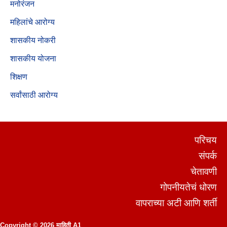
मनोरंजन
महिलांचे आरोग्य
शासकीय नोकरी
शासकीय योजना
शिक्षण
सर्वांसाठी आरोग्य
परिचय
संपर्क
चेतावणी
गोपनीयतेचं धोरण
वापराच्या अटी आणि शर्ती
Copyright © 2026 माहिती A1