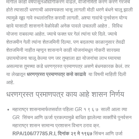
मागील काही वर्षपासूनऔद्योगीकरण वाढले, वीजनिर्मिती करणं करणे गरजचे
होते त्यासाठी धरणाची आवश्यकता भासू लागली मोठी धरणे बंधने चालू झाली
त्यामुळे खूप गावे स्थलांतरित करावी लागली. अश्या गावांचे पुनर्वसन योग्य
व्हावे यासाठी शासनाने वेळोवेळी अनेक पावले उचलली आहेत . विविध
योजना राबवल्या आहेत. ज्याचे फक्त घर गेलं त्यांना घरे दिले. ज्याचे
शेतजमीन गेली त्यांना शेतजमिनी दिल्या. पण बदलत्या काळानुसार तेवढी
शेतजमिनी नाहीत म्हणून शासनाने काही योजनांमधून नोकरी सारख्या
उपाययोजना चालू केल्या पण जर तुम्हाला ह्या योजनांचा लाभ घ्यायचा
असल्यास तुमच्या कडे धरणग्रस्त प्रमाणपत्र असणे बंधनकारक केलं. तर
या लेखातून
धरणग्रस्त प्रमाणपत्र कसे काढावे
या विषयी माहिती दिली
आहे.
धरणग्रस्त प्रमाणपत्र काय आहे शासन निर्णय
महाराष्ट्र शासनामार्फतसर्वात पहिला GR १ ९ ६ ७ साली आला त्या
GR सिंचन आणि ऊर्जा प्रकल्पामुळे बाधित झालेल्या व्यक्तींचे पुनर्वसन
महाराष्ट्र शासन सामान्य प्रशासन विभाग ठराव क्र.
RPA/106/77785.R.I, दिनांक २९ मे १९६७
सिंचन आणि उर्जा