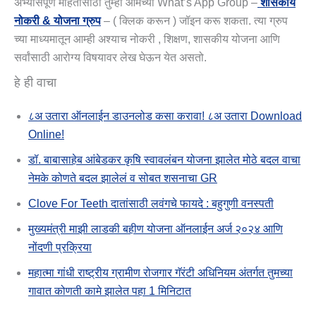
अभ्यासपूर्ण महितीसाठी तुम्ही आमच्या What’s App Group –
शासकीय
नोकरी & योजना ग्रुप
– ( क्लिक करून ) जॉइन करू शकता. त्या ग्रुप
च्या माध्यमातून आम्ही अश्याच नोकरी , शिक्षण, शासकीय योजना आणि
सर्वांसाठी आरोग्य विषयावर लेख घेऊन येत असतो.
हे ही वाचा
८अ उतारा ऑनलाईन डाउनलोड कसा करावा! ८अ उतारा Download
Online!
डॉ. बाबासाहेब आंबेडकर कृषि स्वावलंबन योजना झालेत मोठे बदल वाचा
नेमके कोणते बदल झालेलं व सोबत शसनाचा GR
Clove For Teeth दातांसाठी लवंगचे फायदे : बहुगुणी वनस्पती
मुख्यमंत्री माझी लाडकी बहीण योजना ऑनलाईन अर्ज २०२४ आणि
नोंदणी प्रक्रिया
महात्मा गांधी राष्ट्रीय ग्रामीण रोजगार गॅरंटी अधिनियम अंतर्गत तुमच्या
गावात कोणती कामे झालेत पहा 1 मिनिटात