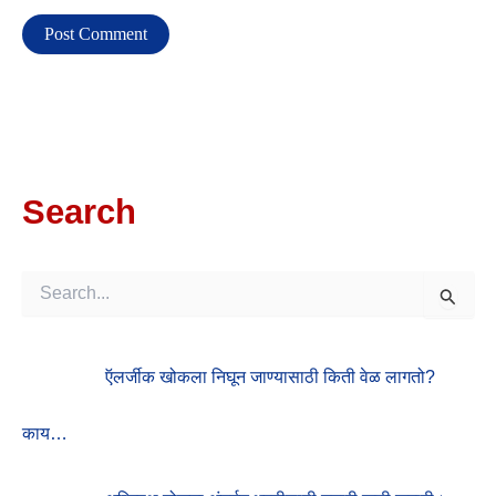
Search
S
E
A
R
ऍलर्जीक खोकला निघून जाण्यासाठी किती वेळ लागतो?
C
H
F
काय…
O
R
: