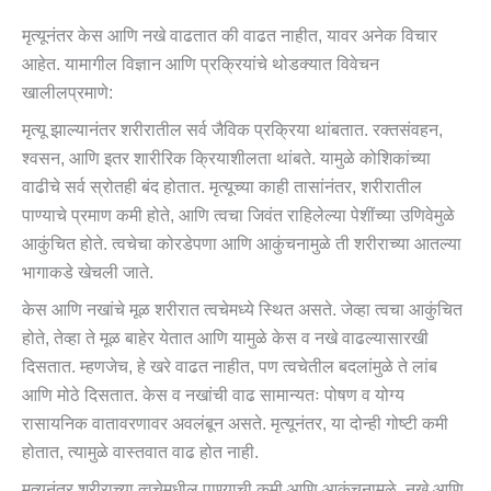
मृत्यूनंतर केस आणि नखे वाढतात की वाढत नाहीत, यावर अनेक विचार
आहेत. यामागील विज्ञान आणि प्रक्रियांचे थोडक्यात विवेचन
खालीलप्रमाणे:
मृत्यू झाल्यानंतर शरीरातील सर्व जैविक प्रक्रिया थांबतात. रक्तसंवहन,
श्वसन, आणि इतर शारीरिक क्रियाशीलता थांबते. यामुळे कोशिकांच्या
वाढीचे सर्व स्रोतही बंद होतात. मृत्यूच्या काही तासांनंतर, शरीरातील
पाण्याचे प्रमाण कमी होते, आणि त्वचा जिवंत राहिलेल्या पेशींच्या उणिवेमुळे
आकुंचित होते. त्वचेचा कोरडेपणा आणि आकुंचनामुळे ती शरीराच्या आतल्या
भागाकडे खेचली जाते.
केस आणि नखांचे मूळ शरीरात त्वचेमध्ये स्थित असते. जेव्हा त्वचा आकुंचित
होते, तेव्हा ते मूळ बाहेर येतात आणि यामुळे केस व नखे वाढल्यासारखी
दिसतात. म्हणजेच, हे खरे वाढत नाहीत, पण त्वचेतील बदलांमुळे ते लांब
आणि मोठे दिसतात. केस व नखांची वाढ सामान्यतः पोषण व योग्य
रासायनिक वातावरणावर अवलंबून असते. मृत्यूनंतर, या दोन्ही गोष्टी कमी
होतात, त्यामुळे वास्तवात वाढ होत नाही.
मृत्यूनंतर शरीराच्या त्वचेमधील पाण्याची कमी आणि आकुंचनामुळे, नखे आणि