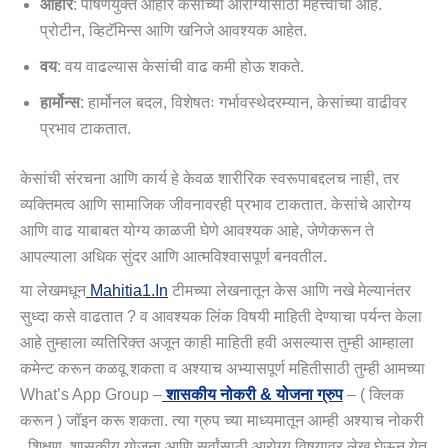
आहार
: पोषणयुक्त आहार केसांच्या आरोग्यासाठी महत्त्वाचा आहे.
प्रोटीन, व्हिटॅमिन्स आणि खनिजे आवश्यक आहेत.
वय
: वय वाढल्यास केसांची वाढ कमी होऊ शकते.
हार्मोन्स
: हार्मोनल बदल, विशेषतः गर्भावस्थेदरम्यान, केसांच्या वाढीवर
प्रभाव टाकतात.
केसांची संरचना आणि कार्य हे केवळ शारीरिक स्वरूपाबद्दलच नाही, तर
व्यक्तिमत्व आणि सामाजिक जीवनावरही प्रभाव टाकतात. केसांचे आरोग्य
आणि वाढ याबाबत योग्य काळजी घेणे आवश्यक आहे, जेणेकरून ते
आपल्याला अधिक सुंदर आणि आत्मविश्वासपूर्ण बनवतील.
या लेखमधून
Mahitia1.in
टीमच्या लेखनातून केस आणि नखे मेल्यानंतर
सुध्दा कसे वाढतात ? व आवश्यक लिंक विषयी माहिती देण्याचा पर्यन्त केला
आहे तुम्हाला व्यतिरिक्त अजून काही माहिती हवी असल्यास तुम्ही आम्हाला
कमेन्ट करून कळवू शकता व अश्याच अभ्यासपूर्ण महितीसाठी तुम्ही आमच्या
What’s App Group –
शासकीय नोकरी & योजना ग्रुप
– ( क्लिक
करून ) जॉइन करू शकता. त्या ग्रुप च्या माध्यमातून आम्ही अश्याच नोकरी
, शिक्षण, शासकीय योजना आणि सर्वांसाठी आरोग्य विषयावर लेख घेऊन येत