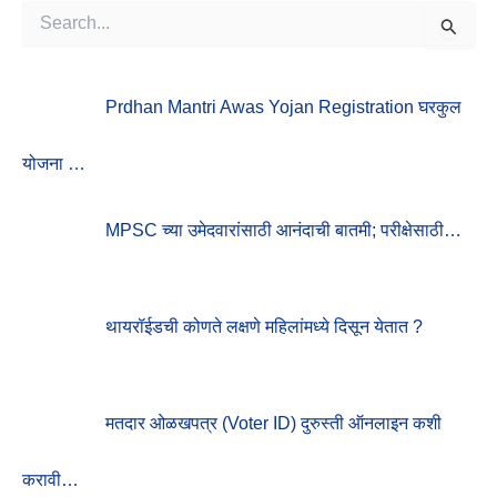
S
E
A
R
Prdhan Mantri Awas Yojan Registration घरकुल
C
H
F
योजना …
O
R
:
MPSC च्या उमेदवारांसाठी आनंदाची बातमी; परीक्षेसाठी…
थायरॉईडची कोणते लक्षणे महिलांमध्ये दिसून येतात ?
मतदार ओळखपत्र (Voter ID) दुरुस्ती ऑनलाइन कशी
करावी…