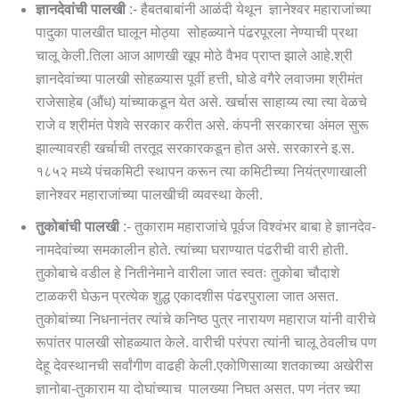
ज्ञानदेवांची पालखी
:- हैबतबाबांनी आळंदी येथून ज्ञानेश्वर महाराजांच्या
पादुका पालखीत घालून मोठ्या सोहळ्याने पंढरपूरला नेण्याची प्रथा
चालू केली.तिला आज आणखी खूप मोठे वैभव प्राप्त झाले आहे.श्री
ज्ञानदेवांच्या पालखी सोहळ्यास पूर्वी हत्ती, घोडे वगैरे लवाजमा श्रीमंत
राजेसाहेब (औंध) यांच्याकडून येत असे. खर्चास साहाय्य त्या त्या वेळचे
राजे व श्रीमंत पेशवे सरकार करीत असे. कंपनी सरकारचा अंमल सुरू
झाल्यावरही खर्चाची तरतूद सरकारकडून होत असे. सरकारने इ.स.
१८५२ मध्ये पंचकमिटी स्थापन करून त्या कमिटीच्या नियंत्रणाखाली
ज्ञानेश्वर महाराजांच्या पालखीची व्यवस्था केली.
तुकोबांची पालखी
:- तुकाराम महाराजांचे पूर्वज विश्वंभर बाबा हे ज्ञानदेव-
नामदेवांच्या समकालीन होते. त्यांच्या घराण्यात पंढरीची वारी होती.
तुकोबाचे वडील हे नितीनेमाने वारीला जात स्वतः तुकोबा चौदाशे
टाळकरी घेऊन प्रत्येक शुद्ध एकादशीस पंढरपुराला जात असत.
तुकोबांच्या निधनानंतर त्यांचे कनिष्ठ पुत्र नारायण महाराज यांनी वारीचे
रूपांतर पालखी सोहळ्यात केले. वारीची परंपरा त्यांनी चालू ठेवलीच पण
देहू देवस्थानची सर्वांगीण वाढही केली.एकोणिसाव्या शतकाच्या अखेरीस
ज्ञानोबा-तुकाराम या दोघांच्याच पालख्या निघत असत. पण नंतर च्या