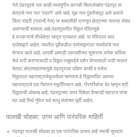
गेले.पंढरपूरचे नाव काही मध्ययुगीन कानडी शिलालेखांत पंढरपूर या
क्षेत्राचे नाव नाव ‘पंडरगे’ असे आहे. मूळ नाव पुंडरीकपूर असे असावे
किंवा पांढरी (गावाची वेस) या शब्दाशीही प्रस्तुत क्षेत्राच्या नावाचा संबंध
असण्याची शक्यता आहे.पंढरपुरातील विठ्ठल मंदिरामुळे
हे वारकऱ्यांचे तीर्थक्षेत्र म्हणून प्रख्यात आहे. या मंदिराला आठ
प्रवेशद्वारे आहेत. त्यातील पूर्वेकडील प्रवेशद्वाराला नामदेवांचे नाव
देण्यात आले आहे. दरवर्षी आषाढी एकादशीच्या सुमारास अनेक भाविक
येथे वारी करण्यासाठी व विठ्ठल-रखुमाईचे दर्शन घेण्यासाठी पायी चालत
येतात. क्षेत्रमाहात्म्यामुळे पंढरपुराला दक्षिण काशी व तसेच
विठ्ठलाला महाराष्ट्राचेकुलदैवत म्हणतात.हे विठ्ठलमंदिर अवघ्या
महाराष्ट्राचे एक चिरंतन स्फूर्तिस्थान आहे. गोरगरिबांचा देव म्हणून श्री
विठ्ठलाची ओळख आहे. पंढरपूरच्या उत्तर दिशेला कैकाडी महाराज यांचा
मठ आहे तिथे गुंफेत सर्व साधु संतांच्या मूर्ती आहेत.
पालखी सोहळा: उगम आणि पारंपरिक माहिती
पंढरपूर पालखी सोहळा हा एक पारंपरिक उत्सव आहे ज्याची सुरवात