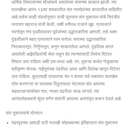
धार्मिक विश्वासाच्या शोधांमध्ये असलेल्या संताच्या काळात झाली. त्या
पालखीचा आरंभ १३व्या शतकातील संत नामदेवांच्या कालातील माहितीत
आहे.तसेच काही संदर्भानुसार याची सुरुवात संत तुकाराम यांचे चिरंजीव
नारायण महाराज यांनी केली. जशी भगीरथ राजाने खूप प्रयासाने
स्वर्गातून गंगा पृथ्वीतलावर पूर्वजांच्या उद्धाराकरिता आणली, तसे भक्त
पुंडलीकाने महत् प्रयासाने परम सत्तेला जगाच्या उद्धाराकरिता
निराकारातून, निर्गुणातून, सगुण साकारतेला आणले. पुंडलिक करत
असलेली आईवडिलांची सेवा पाहून देव त्याच्यासाठी तिथेच विटेवर
तिष्ठत उभा राहिला अशी एक-कथा आहे. तर, दुसऱ्या कथेत गोकुळाचा
श्रीकृष्ण गोपाळ, गाईगुरांसह पंढरीला आला आणि विठोबा म्हणून विटेवर
उभा राहिला. कुठल्याही प्रकारचा भेद न करता सर्व भक्तांवर सारखेच
प्रेम करणाऱ्या या सावळ्या विठुरायाला भेटायला संत आपल्या
सहवारकऱ्यांसोबत गात, नाचत पंढरीला जाऊ लागले. त्या
आनंदसोहळ्याचे सुंदर वर्णन संतांनी आपल्या अभंगांतून करून ठेवले आहे.
संत तुकारामांचे योगदान
पंढरपूरच्या आषाढी वारी पालखी सोहळ्याच्या इतिहासात संत तुकाराम