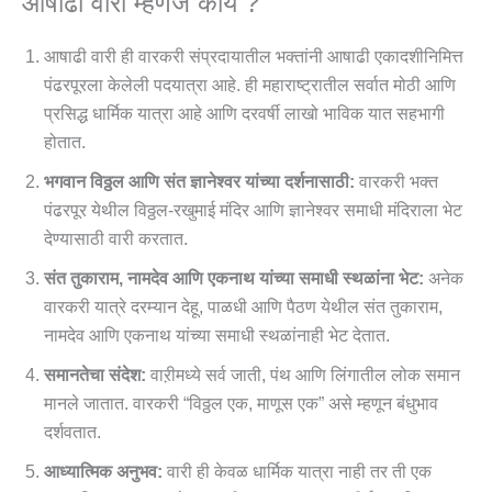
आषाढी वारी म्हणजे काय ?
आषाढी वारी ही वारकरी संप्रदायातील भक्तांनी आषाढी एकादशीनिमित्त
पंढरपूरला केलेली पदयात्रा आहे. ही महाराष्ट्रातील सर्वात मोठी आणि
प्रसिद्ध धार्मिक यात्रा आहे आणि दरवर्षी लाखो भाविक यात सहभागी
होतात.
भगवान विठ्ठल आणि संत ज्ञानेश्वर यांच्या दर्शनासाठी:
वारकरी भक्त
पंढरपूर येथील विठ्ठल-रखुमाई मंदिर आणि ज्ञानेश्वर समाधी मंदिराला भेट
देण्यासाठी वारी करतात.
संत तुकाराम, नामदेव आणि एकनाथ यांच्या समाधी स्थळांना भेट:
अनेक
वारकरी यात्रे दरम्यान देहू, पाळधी आणि पैठण येथील संत तुकाराम,
नामदेव आणि एकनाथ यांच्या समाधी स्थळांनाही भेट देतात.
समानतेचा संदेश:
वाऱीमध्ये सर्व जाती, पंथ आणि लिंगातील लोक समान
मानले जातात. वारकरी “विठ्ठल एक, माणूस एक” असे म्हणून बंधुभाव
दर्शवतात.
आध्यात्मिक अनुभव:
वारी ही केवळ धार्मिक यात्रा नाही तर ती एक