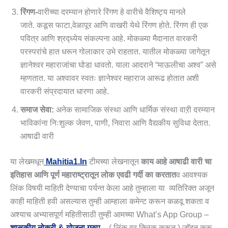
रिंगण-
वारीच्या दरम्यान होणारे रिंगण हे वारीचे वैशिष्ट्य मानले
जाते. कडूस फाटा,वेळापूर आणि वाखरी येथे रिंगण होते. रिंगण ही एक
पवित्र आणि श्रद्ध्येय संकल्पना आहे. मोकळ्या मैदानात वारकरी
परस्परांचे हात धरून गोलाकार उभे राहतात. यातील मोकळ्या जागेतून
ज्ञानेश्वर महाराजांचा घोडा धावतो. याला आदराने “माऊलीचा अश्व” असे
म्हणतात. या अश्वावर स्वतः ज्ञानेश्वर महाराज आरूढ होतात अशी
वारकरी संप्रदायात धारणा आहे.
समाज सेवा:
अनेक सामाजिक संस्था आणि धार्मिक संस्था वाऱी दरम्यान
भाविकांना निःशुल्क जेवण, पाणी, निवारा आणि वैद्यकीय सुविधा देतात.
आषाढी वारी
या लेखमधून
Mahitia1.in
टीमच्या लेखनातून
काय आहे आषाढी वारी चा
इतिहास आणि पूर्ण महाराष्ट्रातून लोक एवढी गर्दी का करतात
व आवश्यक
लिंक विषयी माहिती देण्याचा पर्यन्त केला आहे तुम्हाला या व्यतिरिक्त अजून
काही माहिती हवी असल्यास तुम्ही आम्हाला कमेन्ट करून कळवू शकता व
अश्याच अभ्यासपूर्ण महितीसाठी तुम्ही आमच्या What’s App Group –
शासकीय नोकरी & योजना ग्रुप
– ( लिंक वर क्लिक करून ) जॉइन करू