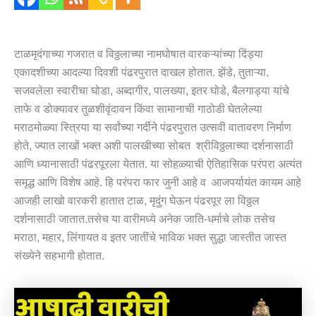
टाळमृदंगाच्या गजरात व विठ्ठलाच्या नामघोषात वारकऱ्यांच्या दिंड्या
एकादशीच्या आदल्या दिवशी पंढरपुरात दाखल होतात. झेंडे, तुताऱ्या.
सजवलेला स्वारीचा घोडा, अब्दागीर, पालख्या, इतर घोडे, बैलगाड्या यांचे
ताफे व डोक्यावर तुळशीवृंदावन किंवा सामानाची गाठोडी घेतलेल्या
मराठमोळ्या स्त्रिया या सर्वांच्या गर्दीने पंढरपुरात उत्सवी वातावरण निर्माण
होते, ज्यात लाखों भक्त अशी पालखीच्या सोबत श्रीविठ्ठलाच्या दर्शनासाठी
आणि ध्यानासाठी पंढरपूरला येतात. या सोहळ्याची ऐतिहासिक परंपरा अत्यंत
समृद्ध आणि विशेष आहे. हि परंपरा फार जुनी आहे व आजपर्यायंत कायम आहे
आजही लाखो वारकरी हातात टाळ, मृदुंग घेऊन पंढरपूर ला विठ्ठल
दर्शनासाठी जातात.तसेच या वारीमध्ये अनेक जाति-धर्माचे लोक तसेच
मराठा, महार, लिंगायत व इतर जातींचे भाविक भक्त सुद्धा जास्तीत जास्त
संख्येने सहभागी होतात.