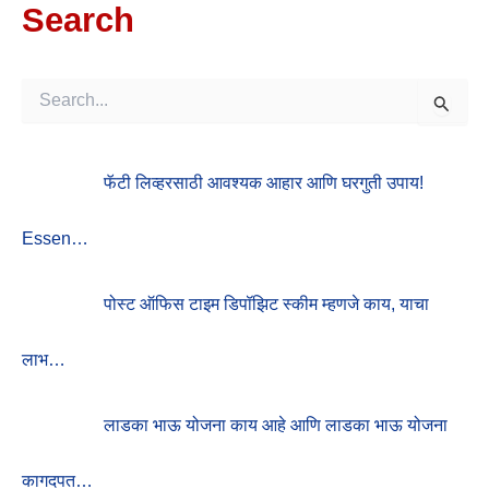
Search
S
E
A
R
फॅटी लिव्हरसाठी आवश्यक आहार आणि घरगुती उपाय!
C
H
F
Essen…
O
R
:
पोस्ट ऑफिस टाइम डिपॉझिट स्कीम म्हणजे काय, याचा
लाभ…
लाडका भाऊ योजना काय आहे आणि लाडका भाऊ योजना
कागदपत…