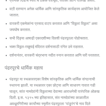
प्रत्येक दिंडीचे स्वतःचे ठळक वेशभूषा, पताका आणि पालखी असते.
वाऱी दरम्यान अनेक धार्मिक आणि सांस्कृतिक कार्यक्रम आयोजित केले
जातात.
वारकरी एकमेकांना प्रसाद वाटप करतात आणि “विठ्ठल! विठ्ठल!” असा
जयघोष करतात.
सभी दिंड्या आषाढी एकादशीच्या दिवशी पंढरपूरला पोहोचतात.
भक्त विठ्ठल-रखुमाई मंदिरात दर्शनासाठी रांगेत उभे राहतात.
दर्शनानंतर, वारकरी चंद्रभागा नदीत स्नान करतात आणि घरी परततात.
पंढरपूरचे धार्मिक महत्व
पंढरपूर या स्थळावरएका विशेष सांस्कृतिक आणि धार्मिक संगठनाची
स्थापना झाली. या स्थळावर एका छोट्या आणि साधारण गावात गडी
घालून, सांत नामदेवांनी विठ्ठलाच्या देवाच्या आराधनेची पारंपरिक ओळख
दिली. इ.स. १३१५ च्या इतिहासात, संत नामदेवांच्या काळातील
अवधूतगिरीच्या कार्यांच्या स्मृतीत पंढरपूरला ‘पांडुरंग’चे नाव दिले