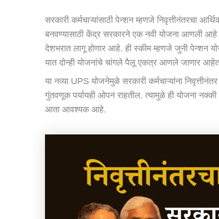
सरकारी कर्मचाऱ्यांसाठी पेन्शन म्हणजे निवृत्तीनंतरचा
बनवण्यासाठी केंद्र सरकारने एक नवी योजना आणली आहे 
देशभरात लागू होणार आहे. ही स्कीम म्हणजे जुनी पेन्श
यात दोन्ही योजनांचे चांगले पैलू एकत्र आणले जाणार आहे
या नव्या UPS योजनेमुळे सरकारी कर्मचाऱ्यांना निवृत्तीनंतर
गुंतवणूक पर्यायही ओपन राहतील. त्यामुळे ही योजना नक्क
आता आवश्यक आहे.