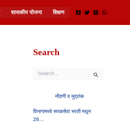
शासकीय योजना
शिक्षण
Search
S
E
A
R
नोंदणी व मुद्रांक
C
H
F
विभागामध्ये सरळसेवा भरती मधून
O
28…
R
: