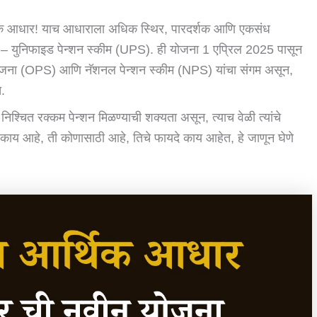
 आर्थिक आधार! याच आधाराला अधिक स्थिर, पारदर्शक आणि एकसंध
– युनिफाइड पेन्शन स्कीम (UPS). ही योजना 1 एप्रिल 2025 पासून
न योजना (OPS) आणि नॅशनल पेन्शन स्कीम (NPS) यांचा संगम असून,
त.
 निश्चित रक्कम पेन्शन मिळण्याची शक्यता असून, त्याच वेळी त्यांचे
ी काय आहे, ती कोणासाठी आहे, तिचे फायदे काय आहेत, हे जाणून घेणे