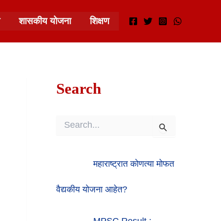
शासकीय योजना
शिक्षण
Search
S
E
A
R
महाराष्ट्रात कोणत्या मोफत
C
H
F
वैद्यकीय योजना आहेत?
O
R
:
MPSC Result :