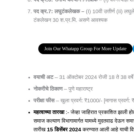
पद क्र.7:
लघुटंकलेखक –
(i) 10वी उत्तीर्ण (ii) लघ
टंकलेखन 30 श.प्र.मि. असणे आवश्यक
Join Our Whatapp Group For More Update
वयाची अट
– 31 ऑक्टोबर 2024 रोजी 18 ते 38 वर्षे [
नोकरीचे ठिकाण
– पुणे महाराष्ट्र
परीक्षा फीस
– खुला प्रवर्ग: ₹1000/- [मागास प्रवर्ग:
महत्वाच्या तारखा
:- जेव्हा जाहिरात प्रकाशित झाली होत
समाज कल्याण विभागामार्गत यामध्ये मुदतवाढ देऊन समा
तारीख
15 डिसेंबर 2024
करण्यात आली आहे याची विद्यार