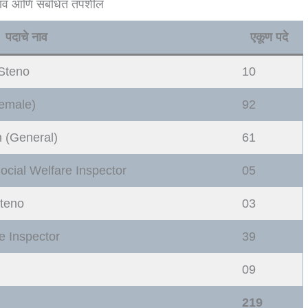
 नाव आणि संबंधित तपशील
पदाचे नाव
एकूण पदे
 Steno
10
Female)
92
en (General)
61
 Social Welfare Inspector
05
Steno
03
re Inspector
39
09
219