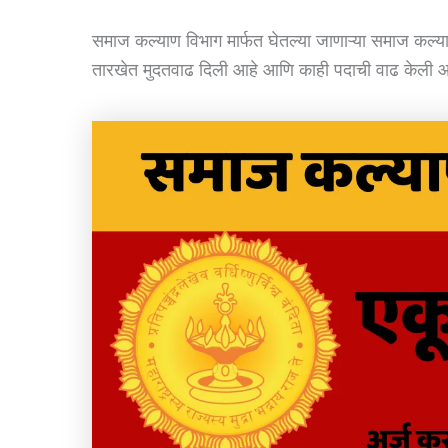
समाज कल्याण विभाग मार्फत घेतल्या जाणाऱ्या समाज कल्याण 
तारखेत मुदतवाढ दिली आहे आणि काही पदाची वाढ केली आहे त