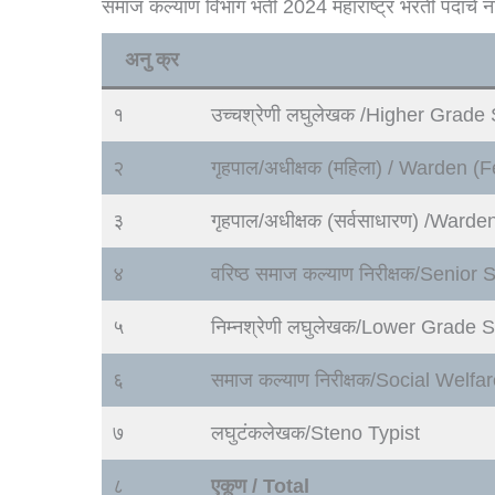
समाज कल्याण विभाग भर्ती 2024 महाराष्ट्र भरती पदाचे
अनु क्र
१
उच्चश्रेणी लघुलेखक /Higher Grade
२
गृहपाल/अधीक्षक (महिला) / Warden (
३
गृहपाल/अधीक्षक (सर्वसाधारण) /Ward
४
वरिष्ठ समाज कल्याण निरीक्षक/Senior
५
निम्नश्रेणी लघुलेखक/Lower Grade 
६
समाज कल्याण निरीक्षक/Social Welfa
७
लघुटंकलेखक/Steno Typist
८
एकूण / Total