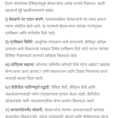
ऍटमा योजनेच्या वैशिष्ट्यांमुळे शेतकऱ्यांना अनेक फायदे मिळतात. काही
महत्त्वाचे मुद्दे खालीलप्रमाणे आहेत:
I) शेतकरी गट तयार करणे:
ग्रामपातळीवर शेतकऱ्यांचे गट तयार करून
त्यांना संघटित केले जाते. या गटामध्ये शेतकऱ्यांना त्यांच्या गरजेनुसार
प्रशिक्षण आणि मार्गदर्शन दिले जाते.
Ii) प्रशिक्षण शिबिरे:
आधुनिक तंत्रज्ञान कसे वापरायचे, शेतीतून अधिक
उत्पादन कसे मिळवायचे याबद्दल विशेष प्रशिक्षण दिले जाते.गटांना त्यांच्या
विशिष्ट पिकांसाठी लागणारे कौशल्य शिकवले जाते.
Iii) तांत्रिक सहाय्य:
कोणत्या जमिनीत कोणती पिके योग्य आहेत? खतांचा
योग्य वापर कसा करावा? पाणी व्यवस्थापन आणि ठिबक सिंचनाचा वापर
यासाठी सल्ला दिला जातो.
Iv) शेतीतील नाविन्यपूर्ण पद्धती:
जैविक शेती, सेंद्रिय शेती आणि
जलसंधारणासाठी नवीन तंत्रज्ञानाचा प्रचार केला जातो. शेतीतील
कीडनाशके आणि यंत्रसामग्रीचा योग्य उपयोग शिकवला जातो.
V) बाजारपेठेपर्यंत जोडणी:
शेतकऱ्यांना त्यांच्या उत्पादनासाठी चांगल्या
बाजारपेठा मिळवून देणे, त्यांना ग्राहकांशी जोडणे आणि शेतीमालाचा योग्य