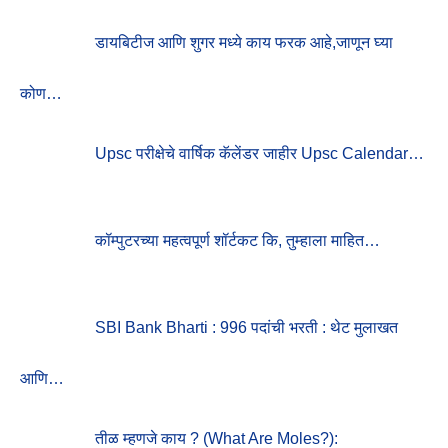
A
R
डायबिटीज आणि शुगर मध्ये काय फरक आहे,जाणून घ्या
C
H
F
कोण…
O
R
:
Upsc परीक्षेचे वार्षिक कॅलेंडर जाहीर Upsc Calendar…
कॉम्पुटरच्या महत्वपूर्ण शॉर्टकट कि, तुम्हाला माहित…
SBI Bank Bharti : 996 पदांची भरती : थेट मुलाखत
आणि…
तीळ म्हणजे काय ? (What Are Moles?):