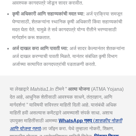
आवश्यक कागदपत्रे जोडून सादर करावीत.
कृषी अधिकारी आणि सहाय्यकांची मदत घ्या:
अर्ज प्रक्रिया समजून
घेण्यासाठी, शेतकऱ्यांना स्थानिक कृषी अधिकारी किंवा सहाय्यकांची
मदत घेता येते. यामुळे ते सर्व कागदपत्रे योग्य रीतीने भरण्यासाठी
मार्गदर्शन करू शकतात.
अर्ज दाखल करा आणि पावती घ्या:
अर्ज सादर केल्यानंतर शेतकऱ्यांना
अर्ज दाखल करण्याची पावती मिळते. यानंतर संबंधित कृषी विभाग
अर्जाच्या सत्यापित कागदपत्रांची पडताळणी करतो.
या लेखाद्वारे
Mahitia1.in
टीमने ”
आत्‍मा योजना
(ATMA Yojana)
देत आहे, आधुनिक शेतीसाठी आवश्यक साधने, तंत्रज्ञान, आणि
मार्गदर्शन! ” याविषयी सविस्तर माहिती दिली आहे. यासंबंधी अधिक
माहिती हवी असल्यास कमेंटद्वारे आमच्याशी संपर्क साधा. अशाच
उपयुक्त माहितींसाठी आमच्या
WhatsApp ग्रुप
(
शासकीय नोकरी
आणि योजना ग्रुप
)
ला जॉइन करा. येथे तुम्हाला नोकरी, शिक्षण,