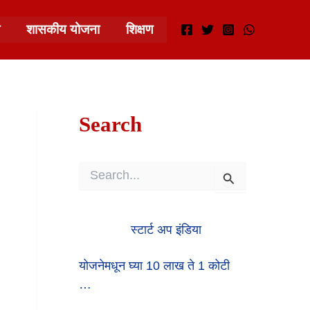
शासकीय योजना
शिक्षण
Search
S
E
A
R
स्टार्ट अप इंडिया
C
H
F
योजनेमधून घ्या 10 लाख ते 1 कोटी
O
…
R
: