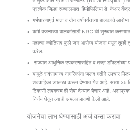
तालुक्यातील ग्रामीण रुग्णालय (Rural Hospital ) मध
प्रत्येक जिल्हा रूग्णालयात ‘हिमोफिलिया डे’ केअर कें
गर्भधारणापूर्व माता व दोन वर्षापर्यंतच्या बालकांचे आरोग
कमी वजनाच्या बालकांसाठी NRC ची सुरुवात करण्य
महात्मा ज्योतिराव फुले जन आरोग्य योजना मधून तुम्ही 
करेल.
राज्यात आधुनिक उपकरणासहित व तज्ज्ञ डॉक्टरांच्या 
यामुळे सर्वसामान्य नागरिकांना जलद गतीने उपचार मिळ
शववाहिका उपलब्ध करून देण्यात येत आहे. सध्या 3
ठिकाणी लवकरच ही सेवा देण्यात येणार आहे. अशाप्रकार
निर्णय घेवून त्याची अंमलबजावणी केली आहे.
योजनेचा लाभ घेण्यासाठी अर्ज कसा करावा