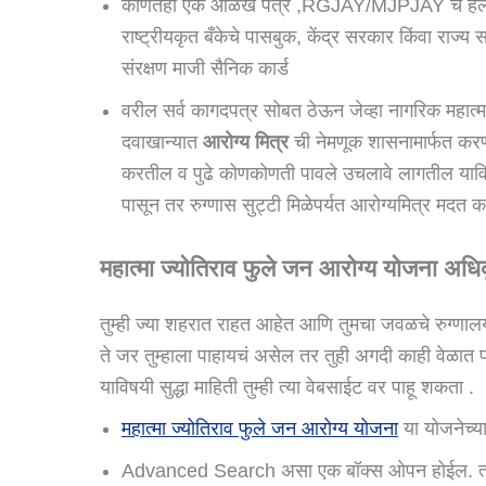
कोणतेही एक ओळख पत्र ,RGJAY/MJPJAY चे हेल्थ कार
राष्ट्रीयकृत बँकेचे पासबुक, केंद्र सरकार किंवा राज्य 
संरक्षण माजी सैनिक कार्ड
वरील सर्व कागदपत्र सोबत ठेऊन जेव्हा नागरिक महात्
दवाखान्यात
आरोग्य मित्र
ची नेमणूक शासनामार्फत करण्य
करतील व पुढे कोणकोणती पावले उचलावे लागतील याविष
पासून तर रुग्णास सुट्टी मिळेपर्यत आरोग्यमित्र मदत क
महात्मा ज्योतिराव फुले जन आरोग्य योजना अधि
तुम्ही ज्या शहरात राहत आहेत आणि तुमचा जवळचे रुग्णा
ते जर तुम्हाला पाहायचं असेल तर तुही अगदी काही वेळात 
याविषयी सुद्धा माहिती तुम्ही त्या वेबसाईट वर पाहू शकता .
महात्मा ज्योतिराव फुले जन आरोग्य योजना
या योजनेच्य
Advanced Search असा एक बॉक्स ओपन होईल. त्या य