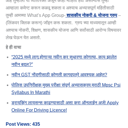
आहे तुम्हाला या व्यतिरिक्त अजून काही माहिती हवी असल्यास तुम्ही
आम्हाला कमेन्ट करून कळवू शकता व अश्याच अभ्यासपूर्ण महितीसाठी
तुम्ही आमच्या What’s App Group-
शासकीय नोकरी & योजना ग्रुप
–
(लिंकवर क्लिक करून) जॉइन करू शकता. ग्रुप च्या माध्यमातून आम्ही
अश्याच नोकरी, शिक्षण, शासकीय योजना आणि सर्वांसाठी आरोग्य विषयावर
लेख घेऊन येत असतो.
हे ही वाचा
“2025 मध्ये लागू होणाऱ्या नवीन कर सुधारणा कोणत्या, काय झालेत
नवीन बदल?”
नवीन GST नोंदणीसाठी कोणती कागदपत्रे आवश्यक आहेत?
पोलिस उपनिरीक्षक मुख्य परीक्षा संपूर्ण अभ्यासक्रम मराठी Mpsc Psi
Syllabus In Marathi
ड्रायव्हिंग लायसन्स काढण्यासाठी असा करा ऑनलाईन अर्ज! Apply
Online For Driving Licence!
Post Views:
435