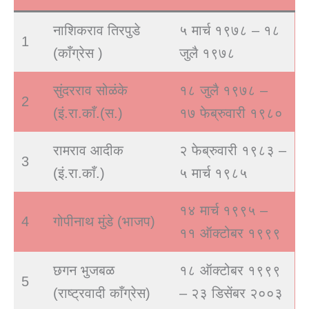
नाशिकराव तिरपुडे
५ मार्च १९७८ – १८
1
(काँग्रेस )
जुलै १९७८
सुंदरराव सोळंके
१८ जुलै १९७८ –
2
(इं.रा.काँ.(स.)
१७ फेब्रुवारी १९८०
रामराव आदीक
२ फेब्रुवारी १९८३ –
3
(इं.रा.काँ.)
५ मार्च १९८५
१४ मार्च १९९५ –
4
गोपीनाथ मुंडे (भाजप)
११ ऑक्टोबर १९९९
छगन भुजबळ
१८ ऑक्टोबर १९९९
5
(राष्ट्रवादी काँग्रेस)
– २३ डिसेंबर २००३