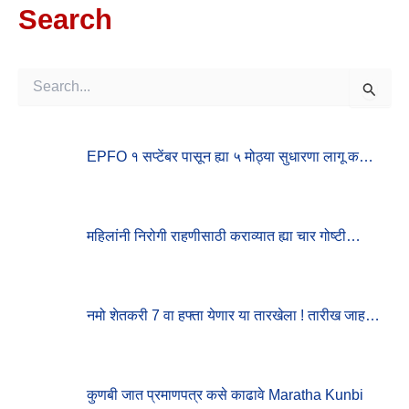
Search
S
E
A
R
EPFO १ सप्टेंबर पासून ह्या ५ मोठ्या सुधारणा लागू क…
C
H
F
O
R
महिलांनी निरोगी राहणीसाठी कराव्यात ह्या चार गोष्टी…
:
नमो शेतकरी 7 वा हफ्ता येणार या तारखेला ! तारीख जाह…
कुणबी जात प्रमाणपत्र कसे काढावे Maratha Kunbi