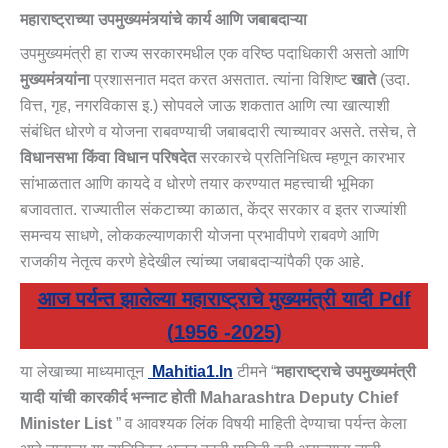
महाराष्ट्राच्या उपमुख्यमंत्र्यांचे कार्य आणि जबाबदाऱ्या
उपमुख्यमंत्री हा राज्य सरकारमधील एक वरिष्ठ पदाधिकारी असतो आणि
मुख्यमंत्र्यांना
प्रशासनात मदत करत असतात. त्यांना विशिष्ट
खाते
(उदा.
वित्त, गृह, नगरविकास इ.) सोपवले जाऊ शकतात आणि त्या खात्याशी
संबंधित धोरणे व योजना राबवण्याची जबाबदारी त्याच्यावर असते. तसेच, ते
विधानसभा किंवा विधान परिषदेत
सरकारचे प्रतिनिधित्व म्हणून कारभार
सांभाळतात आणि कायदे व धोरणे तयार करण्यात महत्त्वाची भूमिका
बजावतात. राज्यातील संकटाच्या काळात, केंद्र सरकार व इतर राज्यांशी
समन्वय साधणे, लोककल्याणकारी योजना प्रभावीपणे राबवणे आणि
राजकीय नेतृत्व करणे हेदेखील त्यांच्या जबाबदाऱ्यांपैकी एक आहे.
आज पर्यन्त झालेल्या महाराष्ट्राचे मुख्यमंत्री यादी Pdf
(1956 -2025)
या लेखाच्या माध्यमातून
Mahitia1.in
टीमने “
महाराष्ट्राचे उपमुख्यमंत्री
यादी यांची कारकीर्द भन्नाट होती Maharashtra Deputy Chief
Minister List
” व आवश्यक लिंक विषयी माहिती देण्याचा पर्यन्त केला