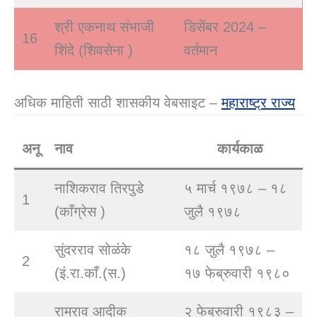
श्री एकनाथ संभाजी
डिसेंबर 2024 –
16
शिंदे (शिवसेना )
वर्तमान
अधिक माहिती साठी शासकीय वेबसाइट –
महाराष्ट्र राज्य
अनू
नाव
कार्यकाळ
नाशिकराव तिरपुडे
५ मार्च १९७८ – १८
1
(काँग्रेस )
जुलै १९७८
सुंदरराव सोळंके
१८ जुलै १९७८ –
2
(इं.रा.काँ.(स.)
१७ फेब्रुवारी १९८०
रामराव आदीक
२ फेब्रुवारी १९८३ –