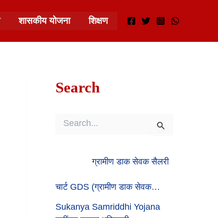
शासकीय योजना
शिक्षण
Search
S
E
A
R
ग्रामीण डाक सेवक सैलरी
C
H
F
चार्ट GDS (ग्रामीण डाक सेवक…
O
R
Sukanya Samriddhi Yojana
: