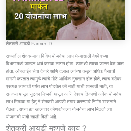
शेतकरी आयडी Farmer ID
राज्यतील शेतकऱ्याना विविध योजनेचा लाभ घेण्यासाठी वेगवेगळ्या
विभागामध्ये जाऊन अर्ज करावा लागत होता, त्यामध्ये त्याचा जास्त वेळ जात
होता, ऑनलाईन सेवा देणारे आणि दलाल त्यांच्या कडून अधिक पैसाची
मागणी करतात त्यामुळे त्यांचे मोठे आर्थिक नुकसान होत होते, त्याच बरोबर
प्रत्यक्ष लाभार्थी पर्यंत लाभ पोहचेल की नाही याची शास्वती नाही, या
सगळ्या पासून सुटका मिळावी म्हणून आणि ऐकाच ठिकाणी अनेक योजनेचा
लाभ मिळावा या हेतु ने शेतकरी आयडी तयार करण्याचे निर्णय शासनाने
घेतला . सध्या ह्या खात्यावर कोणकोणत्या योजनेचा लाभ मिळतो त्या
योजनांची यादी खाली दिली आहे.
शेतकरी आयडी म्हणजे काय ?