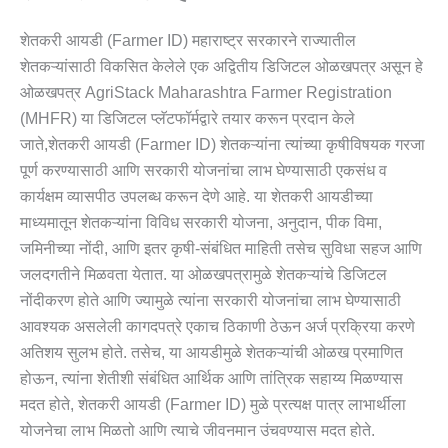
शेतकरी आयडी (Farmer ID) महाराष्ट्र सरकारने राज्यातील
शेतकऱ्यांसाठी विकसित केलेले एक अद्वितीय डिजिटल ओळखपत्र असून हे
ओळखपत्र AgriStack Maharashtra Farmer Registration
(MHFR) या डिजिटल प्लॅटफॉर्मद्वारे तयार करून प्रदान केले
जाते,शेतकरी आयडी (Farmer ID) शेतकऱ्यांना त्यांच्या कृषीविषयक गरजा
पूर्ण करण्यासाठी आणि सरकारी योजनांचा लाभ घेण्यासाठी एकसंध व
कार्यक्षम व्यासपीठ उपलब्ध करून देणे आहे. या शेतकरी आयडीच्या
माध्यमातून शेतकऱ्यांना विविध सरकारी योजना, अनुदान, पीक विमा,
जमिनीच्या नोंदी, आणि इतर कृषी-संबंधित माहिती तसेच सुविधा सहज आणि
जलदगतीने मिळवता येतात. या ओळखपत्रामुळे शेतकऱ्यांचे डिजिटल
नोंदीकरण होते आणि ज्यामुळे त्यांना सरकारी योजनांचा लाभ घेण्यासाठी
आवश्यक असलेली कागदपत्रे एकाच ठिकाणी ठेऊन अर्ज प्रक्रिया करणे
अतिशय सुलभ होते. तसेच, या आयडीमुळे शेतकऱ्यांची ओळख प्रमाणित
होऊन, त्यांना शेतीशी संबंधित आर्थिक आणि तांत्रिक सहाय्य मिळण्यास
मदत होते, शेतकरी आयडी (Farmer ID) मुळे प्रत्यक्ष पात्र लाभार्थीला
योजनेचा लाभ मिळतो आणि त्याचे जीवनमान उंचवण्यास मदत होते.