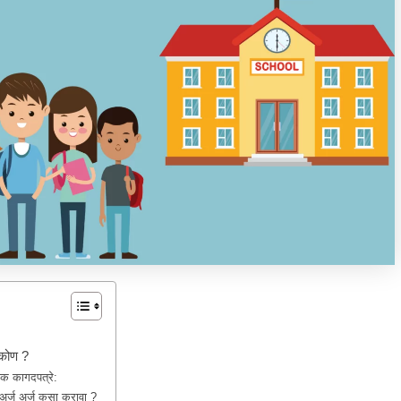
 कोण ?
यक कागदपत्रे:
अर्ज अर्ज कसा करावा ?