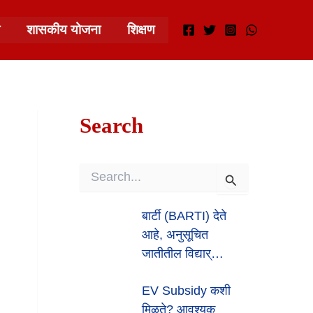
शासकीय योजना
शिक्षण
Search
S
E
A
बार्टी (BARTI) देते
R
आहे, अनुसूचित
C
H
जातीतील विद्यार्…
F
O
EV Subsidy कशी
R
:
मिळते? आवश्यक