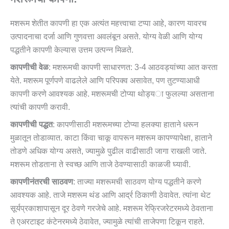
मशरूम शेतीत कापणी हा एक अत्यंत महत्त्वाचा टप्पा आहे, कारण यावरच
उत्पादनाचा दर्जा आणि गुणवत्ता अवलंबून असते. योग्य वेळी आणि योग्य
पद्धतीने कापणी केल्यास उत्तम उत्पन्न मिळते.
कापणीची वेळ
: मशरूमची कापणी साधारणत: 3-4 आठवड्यांच्या आत करता
येते. मशरूम पूर्णपणे वाढलेले आणि परिपक्व असावेत, पण तुटण्याआधी
कापणी करणे आवश्यक आहे. मशरूमची टोप्या थोड्या फुलल्या असताना
त्यांची कापणी करावी.
कापणीची पद्धत
: कापणीसाठी मशरूमच्या टोप्या हलक्या हाताने धरून
मुळातून तोडाव्यात. काटा किंवा चाकू वापरून मशरूम कापण्यापेक्षा, हाताने
तोडणे अधिक योग्य असते, ज्यामुळे पुढील वाढीसाठी जागा राखली जाते.
मशरूम तोडताना ते स्वच्छ आणि ताजे ठेवण्यासाठी काळजी घ्यावी.
कापणीनंतरची साठवण
: ताज्या मशरूमची साठवण योग्य पद्धतीने करणे
आवश्यक आहे. ताजे मशरूम थंड आणि आर्द्र ठिकाणी ठेवावेत. त्यांना थेट
सूर्यप्रकाशापासून दूर ठेवणे गरजेचे आहे. मशरूम रेफ्रिजरेटरमध्ये ठेवताना
ते एअरटाइट कंटेनरमध्ये ठेवावेत, ज्यामुळे त्यांची ताजेपणा टिकून राहते.