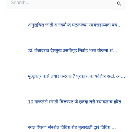
S
E
A
R
अनुसूचित जाती व नवबौध्द घटकांच्या स्वयंसहाय्यता बच…
C
H
F
O
R
डॉ. पंजाबराव देशमुख वसतिगृह निर्वाह भत्ता योजना अं…
:
मृत्यूपत्र कसे तयार करतात? प्रकार, कायदेशीर अटी, आ…
10 गाजलेले मराठी चित्रपट जे एकदा तरी बघायलाच हवेत
रयत शिक्षण संस्थेत विविध थेट मुलाखती द्वारे विविध …