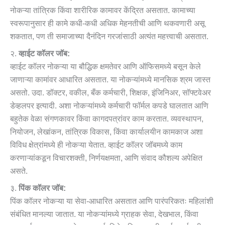
नोकऱ्या तांत्रिक किंवा शारीरिक कामावर केंद्रित असतात. कामाच्या
स्वरूपानुसार ही कामे कधी-कधी अधिक मेहनतीची आणि थकवणारी असू
शकतात, पण ती समाजाच्या दैनंदिन गरजांसाठी अत्यंत महत्त्वाची असतात.
२.
व्हाईट कॉलर जॉब:
व्हाईट कॉलर नोकऱ्या या बौद्धिक क्षमतेवर आणि ऑफिसमध्ये बसून केले
जाणाऱ्या कामांवर आधारित असतात. या नोकऱ्यांमध्ये मानसिक श्रम जास्त
असतो. उदा. डॉक्टर, वकील, बँक कर्मचारी, शिक्षक, इंजिनिअर, सॉफ्टवेअर
डेव्हलपर इत्यादी. अशा नोकऱ्यांमध्ये कर्मचारी फॉर्मल कपडे घालतात आणि
बहुतेक वेळा संगणकावर किंवा कागदपत्रांवर काम करतात. व्यवस्थापन,
नियोजन, लेखांकन, तांत्रिक विकास, किंवा कार्यालयीन कामकाज अशा
विविध क्षेत्रांमध्ये ही नोकऱ्या येतात. व्हाईट कॉलर जॉबमध्ये काम
करणाऱ्यांकडून विचारशक्ती, निर्णयक्षमता, आणि संवाद कौशल्य अपेक्षित
असते.
३.
पिंक कॉलर जॉब:
पिंक कॉलर नोकऱ्या या सेवा-आधारित असतात आणि पारंपरिकतः महिलांशी
संबंधित मानल्या जातात. या नोकऱ्यांमध्ये ग्राहक सेवा, देखभाल, किंवा