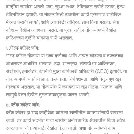
दोन्हींचा समावेश असतो. उदा. सुरक्षा रक्षक, टेक्निकल सपोर्ट स्टाफ, हेल्थ
टेक्निशियन इत्यादी. या नोकऱ्यांमध्ये व्यक्तीला काही प्रमाणात शारीरिक
मेहनत करावी लागते, आणि त्याचवेळी तांत्रिक ज्ञान किंवा ग्राहक सेवा
कौशल्य देखील आवश्यक असते. या प्रकारातील नोकऱ्यांमध्ये देखील
करिअरच्या दृष्टीने चांगल्या संधी असतात.
६.
गोल्ड कॉलर जॉब:
गोल्ड कॉलर नोकऱ्या या उच्च दर्जाच्या आणि अत्यंत कौशल्य व तज्ज्ञतेच्या
आधारावर आधारित असतात. उदा. शास्त्रज्ञ, सॉफ्टवेअर आर्किटेक्ट,
संशोधक, इनोव्हेटर, कंपनीचे मुख्य कार्यकारी अधिकारी (CEO) इत्यादी. या
नोकऱ्यांमध्ये व्यक्तीचे ज्ञान, कल्पकता, निर्णयक्षमता, आणि नेतृत्वगुण खूप
महत्त्वाचे असतात. या नोकऱ्यांमध्ये जबाबदाऱ्या खूप मोठ्या असतात आणि
त्यामुळे वेतन देखील तुलनात्मकदृष्ट्या जास्त असतो.
७.
ब्लॅक कॉलर जॉब:
ब्लॅक कॉलर हा शब्द काहीवेळा कोळसा खाणीतील कामगारांसाठी वापरला
जातो. तर काही संदर्भात याचा उपयोग अनौपचारिक क्षेत्रातील किंवा अवैध
स्वरूपाच्या नोकऱ्यांसाठी देखील केला जातो. अशा नोकऱ्यांमध्ये काम