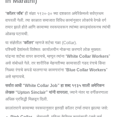
In Marathi)
“
कॉलर जॉब
” ही संज्ञा १९२०-३० च्या दशकात अमेरिकेमध्ये सर्वप्रथम
वापरली गेली. त्या काळात समाजात विविध कामांनुसार लोकांचे वेगळे वर्ग
तयार झाले होते आणि कामाच्या स्वरूपावरून त्यांच्या कपड्यांवरूनच त्यांची
ओळख पटायची.
या संज्ञेतील “
कॉलर
” म्हणजे शर्टचा गळा (collar).
पश्चिमी देशांमध्ये विशेषतः कार्यालयीन नोकऱ्या करणारे लोक मुख्यतः
पांढऱ्या शर्टचा वापर करायचे, म्हणून त्यांना “
White Collar Workers
”
असे संबोधले गेले. तर शारीरिक मेहनतीच्या कामासाठी गडद रंगाचे किंवा
निळ्या रंगाचे कपडे घालणाऱ्या कामगारांना “
Blue Collar Workers
”
असे म्हणायचे.
सर्वात आधी “White Collar Job” हा शब्द १९३५ साली अमेरिकन
लेखक “Upton Sinclair” यांनी वापरला
, ज्याने नंतर या वर्गीकरणाला
अधिक प्रसिद्धी मिळवून दिली.
कालांतराने कामाच्या स्वरूपानुसार इतरही कॉलर टर्म्स तयार झाल्या जसे:
Pink Collar
– सेवाभावी, महिला केंद्रित कामांसाठी (जसे नर्स,