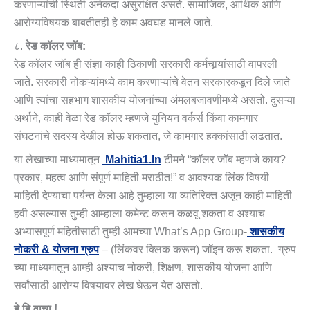
करणाऱ्यांची स्थिती अनेकदा असुरक्षित असते. सामाजिक, आर्थिक आणि
आरोग्यविषयक बाबतीतही हे काम अवघड मानले जाते.
८.
रेड कॉलर जॉब:
रेड कॉलर जॉब ही संज्ञा काही ठिकाणी सरकारी कर्मचार्‍यांसाठी वापरली
जाते. सरकारी नोकऱ्यांमध्ये काम करणाऱ्यांचे वेतन सरकारकडून दिले जाते
आणि त्यांचा सहभाग शासकीय योजनांच्या अंमलबजावणीमध्ये असतो. दुसऱ्या
अर्थाने, काही वेळा रेड कॉलर म्हणजे युनियन वर्कर्स किंवा कामगार
संघटनांचे सदस्य देखील होऊ शकतात, जे कामगार हक्कांसाठी लढतात.
या लेखाच्या माध्यमातून
Mahitia1.in
टीमने “कॉलर जॉब म्हणजे काय?
प्रकार, महत्व आणि संपूर्ण माहिती मराठीत!” व आवश्यक लिंक विषयी
माहिती देण्याचा पर्यन्त केला आहे तुम्हाला या व्यतिरिक्त अजून काही माहिती
हवी असल्यास तुम्ही आम्हाला कमेन्ट करून कळवू शकता व अश्याच
अभ्यासपूर्ण महितीसाठी तुम्ही आमच्या What’s App Group-
शासकीय
नोकरी & योजना ग्रुप
– (लिंकवर क्लिक करून) जॉइन करू शकता. ग्रुप
च्या माध्यमातून आम्ही अश्याच नोकरी, शिक्षण, शासकीय योजना आणि
सर्वांसाठी आरोग्य विषयावर लेख घेऊन येत असतो.
हे हि वाचा !