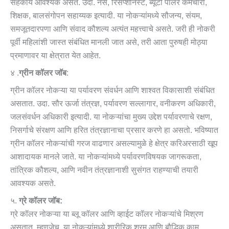
सहकार्य आवश्यक असते. उदा. नर्स, रिसेप्शनिस्ट, ब्यूटी पार्लर कर्मचारी,
शिक्षक, बालसंगोपन सहाय्यक इत्यादी. या नोकऱ्यांमध्ये सौजन्य, संयम,
समजूतदारपणा आणि संवाद कौशल्य अत्यंत महत्त्वाचे असते. जरी ही नोकरी
पूर्वी महिलांशी जास्त संबंधित मानली जात असे, तरी आता पुरुषही मोठ्या
प्रमाणावर या क्षेत्रात येत आहेत.
४ .
ग्रीन कॉलर जॉब
:
ग्रीन कॉलर नोकऱ्या या पर्यावरण संवर्धन आणि शाश्वत विकासाशी संबंधित
असतात. उदा. सौर ऊर्जा तंत्रज्ञ, पर्यावरण सल्लागार, वनीकरण अधिकारी,
जलसंवर्धन अधिकारी इत्यादी. या नोकऱ्यांचा मुख्य उद्देश पर्यावरणाचे रक्षण,
निसर्गाचे संरक्षण आणि हरित तंत्रज्ञानाचा प्रसार करणे हा असतो. भविष्यात
ग्रीन कॉलर नोकऱ्यांची गरज वाढणार असल्यामुळे हे क्षेत्र करिअरसाठी खूप
आशादायक मानले जाते. या नोकऱ्यांमध्ये पर्यावरणविषयक जागरूकता,
तांत्रिक कौशल्य, आणि नवीन तंत्रज्ञानाशी सुसंगत राहण्याची तयारी
आवश्यक असते.
५.
ग्रे कॉलर जॉब:
ग्रे कॉलर नोकऱ्या या ब्लू कॉलर आणि व्हाईट कॉलर नोकऱ्यांचे मिश्रण
असतात. म्हणजेच, या नोकऱ्यांमध्ये शारीरिक श्रम आणि बौद्धिक काम