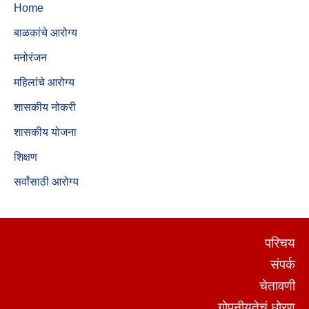
Home
बाळकांचे आरोग्य
मनोरंजन
महिलांचे आरोग्य
शासकीय नोकरी
शासकीय योजना
शिक्षण
सर्वांसाठी आरोग्य
परिचय
संपर्क
चेतावणी
गोपनीयतेचं धोरण