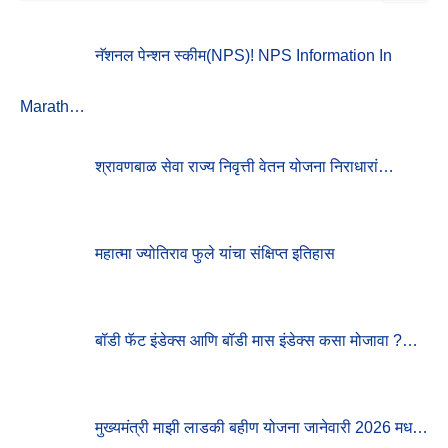
E
A
R
नॅशनल पेन्शन स्कीम(NPS)! NPS Information In
C
H
F
Marath…
O
R
:
श्रावणबाळ सेवा राज्य निवृत्ती वेतन योजना निराधारां…
महात्मा ज्योतिराव फुले यांचा संक्षिप्त इतिहास
बॉडी फॅट इंडेक्स आणि बॉडी मास इंडेक्स कसा मोजावा ?…
मुख्यमंत्री माझी लाडकी बहीण योजना जानेवारी 2026 मध…