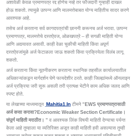
अशावेळी केवळ प्रमाणपत्र रद्द होणेच नव्हे तर फौजदारी गुन्हाही दाखल
होऊ शकतो. त्यामुळे उत्पन्न आणि मालमत्तेबाबत योग्य माहितीच सादर करणे
आवश्यक आहे.
तसेच अर्ज करताना सर्व कागदपत्रांची छाननी करूनच अर्ज भरावा. उत्पन्न
प्रमाणपत्र, मालमत्तेचे दस्तऐवज, ओळखपत्रे – ही सगळी माहिती योग्य
आणि अद्ययावत असावी. काही वेळा चुकीची माहिती किंवा अपूर्ण
दस्तऐवजांमुळे अर्ज फेटाळला जाऊ शकतो किंवा प्रक्रियेला विलंब लागू
शकतो.
अर्ज करताना किंवा नूतनीकरण करताना स्थानिक तहसील कार्यालयातील
अधिकाऱ्यांकडून मार्गदर्शन घेणे फायदेशीर ठरते. काही जिल्ह्यांमध्ये ऑनलाइन
अर्ज प्रक्रिया जरी सुरू असली तरी प्रत्यक्ष भेटीने काम अधिक जलद आणि
स्पष्ट होते.
या लेखाच्या माध्यमातून
Mahitia1.in
टीमने
“EWS प्रमाणपत्रासाठी
अर्ज कसा करावा?Economic Weaker Section Certificate।
संपूर्ण माहिती मराठीत। “
व आवश्यक लिंक विषयी माहिती देण्याचा पर्यन्त
केला आहे तुम्हाला या व्यतिरिक्त अजून काही माहिती हवी असल्यास तुम्ही
आम्हाला कमेन्ट करून कळवू शकता व अश्याच अभ्यासपूर्ण महितीसाठी