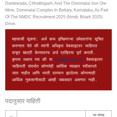
Dantewada, Chhattisgarh, And The Donimalai Iron Ore
Mine, Donimalai Complex In Bellary, Karnataka, As Part
Of The NMDC Recruitment 2025 (nmdc Bharti 2025)
Drive.
महत्वाची सूचना: अर्ज करू इच्छिणाऱ्या उमेदवारांना सूचित 
करण्यात येते की त्यांनी अधिकृत वेबसाइटवर जाहिरात 
वाचून खात्री केल्यावरच अर्ज प्रक्रिया पूर्ण करावी. 
कृपया लक्षात घ्या की या 
Mahitia1.in
 वेबसाइटवर 
जाहिराती संदर्भात कोणतेही आर्थिक व्यवहार स्वीकारले 
जात नाहीत आणि भरती दरम्यान झालेल्या कोणत्याही 
आर्थिक नुकसानीसाठी आम्ही जबाबदार असणार नाही.
पदानुसार माहिती
पद संख्या