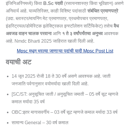
इंजिनिअरिंगमध्ये) किंवा
B.Sc पदवी
(रसायनशास्त्र किंवा भूविज्ञान) असणे
अनिवार्य आहे. याव्यतिरिक्त, काही विशिष्ट पदांसाठी
संबंधित प्रमाणपत्रे
(उदा. ब्लास्टर/मायनिंग मेट प्रमाणपत्र, प्रथमोपचार प्रमाणपत्र,
इंडस्ट्रियल/डोमेस्टिक इलेक्ट्रिकल इन्स्टॉलेशन सर्टिफिकेट) तसेच
वैध
अवजड वाहन चालक परवाना
आणि
१ ते ३ वर्षांपर्यंतचा अनुभव
आवश्यक
आहे. Nmdc Bharti 2025 जाहिरात खाली दिली आहे.
Mpsc मधून भरल्या जाणाऱ्या पदांची यादी Mpsc Post List
वयाची अट
14 जून 2025 रोजी 18 ते 30 वर्षे असणे आवश्यक आहे. जाती
जनजाति पर्वगानुसार वयोमर्यादा खाली दिली आहे.
[SC/ST: अनुसूचित जाती / अनुसूचित जमाती – 05 वर्षे सूट म्हणजे
कमाल मर्यादा 35 वर्ष
OBC:इतर मागासवर्गीय – 03 वर्षे सूट म्हणजे कमाल मर्यादा 33 वर्ष
सामान्य General – 30 वर्ष कमाल