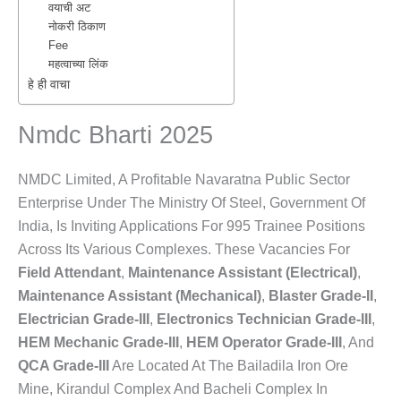
वयाची अट
नोकरी ठिकाण
Fee
महत्वाच्या लिंक
हे ही वाचा
Nmdc Bharti 2025
NMDC Limited, A Profitable Navaratna Public Sector
Enterprise Under The Ministry Of Steel, Government Of
India, Is Inviting Applications For 995 Trainee Positions
Across Its Various Complexes. These Vacancies For
Field Attendant
,
Maintenance Assistant (Electrical)
,
Maintenance Assistant (Mechanical)
,
Blaster Grade-II
,
Electrician Grade-III
,
Electronics Technician Grade-III
,
HEM Mechanic Grade-III
,
HEM Operator Grade-III
, And
QCA Grade-III
Are Located At The Bailadila Iron Ore
Mine, Kirandul Complex And Bacheli Complex In