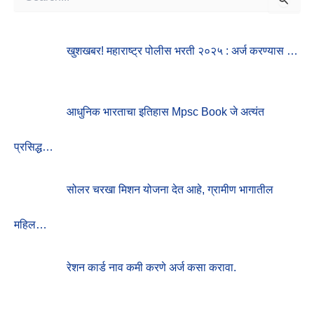
E
A
R
खुशखबर! महाराष्ट्र पोलीस भरती २०२५ : अर्ज करण्यास …
C
H
F
O
R
आधुनिक भारताचा इतिहास Mpsc Book जे अत्यंत
:
प्रसिद्ध…
सोलर चरखा मिशन योजना देत आहे, ग्रामीण भागातील
महिल…
रेशन कार्ड नाव कमी करणे अर्ज कसा करावा.