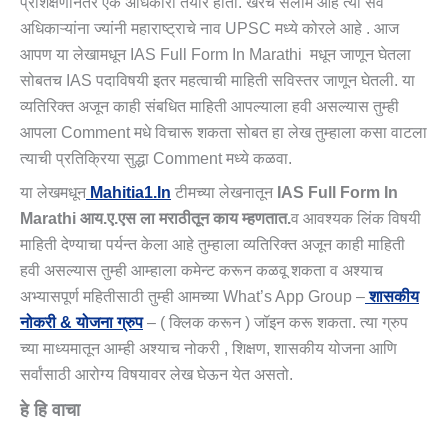
प्रशिक्षणानंतर एक अधिकारी तयार होतो. खरच सलाम आहे त्या सर्व
अधिकाऱ्यांना ज्यांनी महाराष्ट्राचे नाव UPSC मध्ये कोरले आहे . आज
आपण या लेखामधून IAS Full Form In Marathi मधून जाणून घेतला
सोबतच IAS पदाविषयी इतर महत्वाची माहिती सविस्तर जाणून घेतली. या
व्यतिरिक्त अजून काही संबधित माहिती आपल्याला हवी असल्यास तुम्ही
आपला Comment मधे विचारू शकता सोबत हा लेख तुम्हाला कसा वाटला
त्याची प्रतिक्रिया सुद्धा Comment मध्ये कळवा.
या लेखमधून
Mahitia1.in
टीमच्या लेखनातून
IAS Full Form In
Marathi आय.ए.एस ला मराठीतून काय म्हणतात.
व आवश्यक लिंक विषयी
माहिती देण्याचा पर्यन्त केला आहे तुम्हाला व्यतिरिक्त अजून काही माहिती
हवी असल्यास तुम्ही आम्हाला कमेन्ट करून कळवू शकता व अश्याच
अभ्यासपूर्ण महितीसाठी तुम्ही आमच्या What’s App Group –
शासकीय
नोकरी & योजना ग्रुप
– ( क्लिक करून ) जॉइन करू शकता. त्या ग्रुप
च्या माध्यमातून आम्ही अश्याच नोकरी , शिक्षण, शासकीय योजना आणि
सर्वांसाठी आरोग्य विषयावर लेख घेऊन येत असतो.
हे हि वाचा