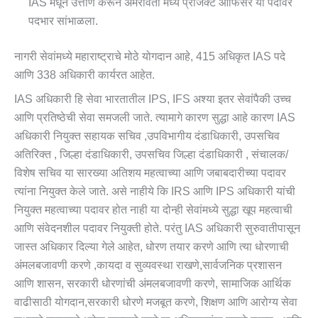
IAS मधून उत्तीर्ण करून अमरावती मध्ये प्रोजेक्ट ऑफिसर या पदावर
पदभार सांभाळला.
नागरी सेवांमध्ये महाराष्ट्राचे मोठे योगदान आहे, 415 अधिकृत IAS पदे
आणि 338 अधिकारी कार्यरत आहेत.
IAS अधिकारी हि सेवा भारतातील IPS, IFS अश्या इतर सेवांपैकी उच्च
आणि प्रतिष्ठेची सेवा समजली जाते. त्यामागे कारण सुद्धा आहे कारण IAS
अधिकारी नियुक्त सहायक सचिव ,उपविभागीय दंडाधिकारी, उपसचिव
अतिरिक्त , जिल्हा दंडाधिकारी, उपसचिव जिल्हा दंडाधिकारी , संचालक/
विशेष सचिव या सारख्या अतिशय महत्वाच्या आणि जबाबदारीच्या पदावर
त्यांना नियुक्त केले जाते. असे नाहीये कि IRS आणि IPS अधिकारी यांची
नियुक्त महत्वाच्या पदावर होत नाही या दोन्ही सेवांमध्ये सुद्धा खूप महत्वाची
आणि संवेदनशील पदावर नियुक्ती होते. परंतु IAS अधिकारी सुरुवातीपासून
जास्त अधिकार दिल्या गेले आहेत, धोरण तयार करणे आणि त्या धोरणाची
अंमलबजावणी करणे ,कायदा व सुव्यवस्था राखणे,सार्वजनिक प्रशासन
आणि शासन, सरकारी धोरणांची अंमलबजावणी करणे, सामाजिक आर्थिक
वाढीसाठी योगदान,सरकारी धोरणे मजबूत करणे, शिक्षण आणि आरोग्य सेवा