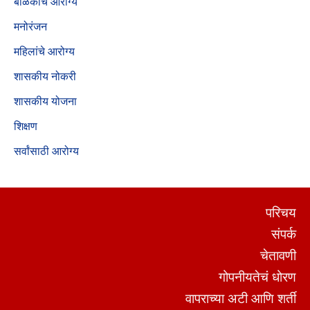
बाळकांचे आरोग्य
मनोरंजन
महिलांचे आरोग्य
शासकीय नोकरी
शासकीय योजना
शिक्षण
सर्वांसाठी आरोग्य
परिचय
संपर्क
चेतावणी
गोपनीयतेचं धोरण
वापराच्या अटी आणि शर्ती