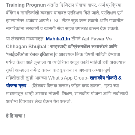
Training Program
अंतर्गत डिजिटल सेवांचा वापर, अर्ज प्रक्रिया,
बँकिंग व नागरिकांशी व्यवहार याबाबत प्रशिक्षण दिले जाते. प्रशिक्षण पूर्ण
झाल्यानंतर अर्जदार आपले CSC सेंटर सुरू करू शकतो आणि गावातील
नागरिकांना सरकारी व खासगी सेवा सहज उपलब्ध करून देऊ शकतो.
या लेखाच्या माध्यमातून
Mahitia1.in
टीमने
Ajit Pawar Vs
Chhagan Bhujbal : राष्ट्रवादी काँग्रेसमधील सत्तासंघर्ष आणि
‘फाईटबॅक’चा रंजक इतिहास
|
व आवश्यक लिंक विषयी माहिती देण्याचा
पर्यन्त केला आहे तुम्हाला या व्यतिरिक्त अजून काही माहिती हवी असल्यास
तुम्ही आम्हाला कमेन्ट करून कळवू शकता व अश्याच अभ्यासपूर्ण
महितीसाठी तुम्ही आमच्या What’s App Group-
शासकीय नोकरी &
योजना ग्रुप
– (लिंकवर क्लिक करून) जॉइन करू शकता. ग्रुप च्या
माध्यमातून आम्ही अश्याच नोकरी, शिक्षण, शासकीय योजना आणि सर्वांसाठी
आरोग्य विषयावर लेख घेऊन येत असतो.
हे हि वाचा !