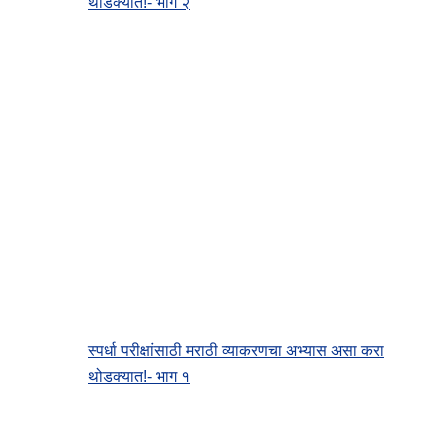
थोडक्यात!- भाग २
स्पर्धा परीक्षांसाठी मराठी व्याकरणचा अभ्यास असा करा
थोडक्यात!- भाग १