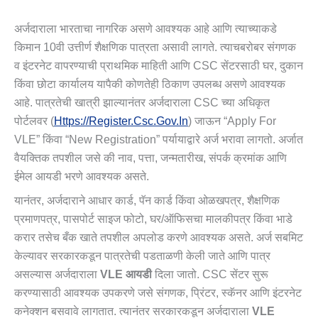
अर्जदाराला भारताचा नागरिक असणे आवश्यक आहे आणि त्याच्याकडे
किमान 10वी उत्तीर्ण शैक्षणिक पात्रता असावी लागते. त्याचबरोबर संगणक
व इंटरनेट वापरण्याची प्राथमिक माहिती आणि CSC सेंटरसाठी घर, दुकान
किंवा छोटा कार्यालय यापैकी कोणतेही ठिकाण उपलब्ध असणे आवश्यक
आहे. पात्रतेची खात्री झाल्यानंतर अर्जदाराला CSC च्या अधिकृत
पोर्टलवर (
Https://register.csc.gov.in
) जाऊन “Apply For
VLE” किंवा “New Registration” पर्यायाद्वारे अर्ज भरावा लागतो. अर्जात
वैयक्तिक तपशील जसे की नाव, पत्ता, जन्मतारीख, संपर्क क्रमांक आणि
ईमेल आयडी भरणे आवश्यक असते.
यानंतर, अर्जदाराने आधार कार्ड, पॅन कार्ड किंवा ओळखपत्र, शैक्षणिक
प्रमाणपत्र, पासपोर्ट साइज फोटो, घर/ऑफिसचा मालकीपत्र किंवा भाडे
करार तसेच बँक खाते तपशील अपलोड करणे आवश्यक असते. अर्ज सबमिट
केल्यावर सरकारकडून पात्रतेची पडताळणी केली जाते आणि पात्र
असल्यास अर्जदाराला
VLE आयडी
दिला जातो. CSC सेंटर सुरू
करण्यासाठी आवश्यक उपकरणे जसे संगणक, प्रिंटर, स्कॅनर आणि इंटरनेट
कनेक्शन बसवावे लागतात. त्यानंतर सरकारकडून अर्जदाराला
VLE