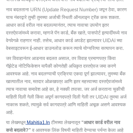
नाव बदलताना URN (Update Request Number) जपून ठेवा, कारण
याच नंबरद्वारे तुम्ही तुमच्या अर्जाची स्थिती ऑनलाइन ट्रॅक करू शकता.
आधार कार्ड वरील नाव बदलल्यानंतर, त्याच नावाचा उपयोग इतर
दस्तऐवजांमध्ये करावा, म्हणजे पॅन कार्ड, बँक खाते, पासपोर्ट इत्यादींमध्ये नाव
वेगवेगळे राहणार नाही. तसेच, आधार कार्ड अपडेट झाल्यावर UIDAI च्या
वेबसाइटवरून ई-आधार डाउनलोड करून त्याचे योग्यरित्या सत्यापन करा.
जर विवाहानंतर आडनाव बदलत असाल, तर विवाह प्रमाणपत्र किंवा
गॅझेटेड नोटिफिकेशन यापैकी कोणतेही अधिकृत दस्तऐवज जमा करणे
आवश्यक आहे. नाव बदलण्याची प्रक्रिया एकदा पूर्ण झाल्यावर, तुमच्या बँक
खात्यातील नाव, मतदार ओळखपत्र आणि इतर महत्त्वाच्या दस्तऐवजांमध्ये
त्याच नावाचा समावेश आहे का, हे नक्की तपासा. जर अर्ज करताना चुकीची
माहिती दिली गेली किंवा अपूर्ण कागदपत्रे दिली गेली तर UIDAI तुमचा अर्ज
नाकारू शकते, त्यामुळे सर्व कागदपत्रे आणि माहिती अचूक असणे आवश्यक
आहे.
या लेखमधून
Mahitia1.in
टीमच्या लेखनातून
“आधार कार्ड वरील नाव
कसे बदलावे?”
व आवश्यक लिंक विषयी माहिती देण्याचा पर्यन्त केला आहे