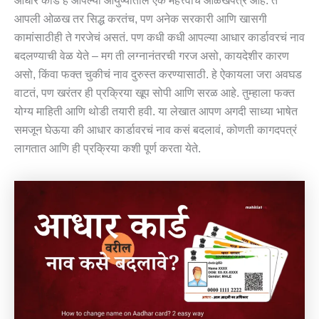
आधार कार्ड हे आपल्या आयुष्यातील एक महत्त्वाचं ओळखपत्र आहे. ते
आपली ओळख तर सिद्ध करतंच, पण अनेक सरकारी आणि खासगी
कामांसाठीही ते गरजेचं असतं. पण कधी कधी आपल्या आधार कार्डावरचं नाव
बदलण्याची वेळ येते – मग ती लग्नानंतरची गरज असो, कायदेशीर कारण
असो, किंवा फक्त चुकीचं नाव दुरुस्त करण्यासाठी. हे ऐकायला जरा अवघड
वाटतं, पण खरंतर ही प्रक्रिया खूप सोपी आणि सरळ आहे. तुम्हाला फक्त
योग्य माहिती आणि थोडी तयारी हवी. या लेखात आपण अगदी साध्या भाषेत
समजून घेऊया की आधार कार्डावरचं नाव कसं बदलावं, कोणती कागदपत्रं
लागतात आणि ही प्रक्रिया कशी पूर्ण करता येते.