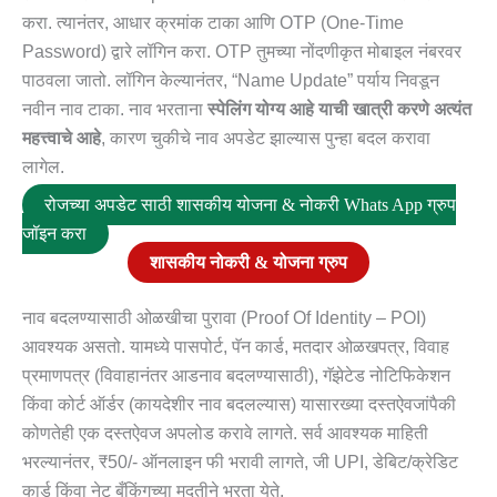
करा. त्यानंतर, आधार क्रमांक टाका आणि OTP (One-Time
Password) द्वारे लॉगिन करा. OTP तुमच्या नोंदणीकृत मोबाइल नंबरवर
पाठवला जातो. लॉगिन केल्यानंतर, “Name Update” पर्याय निवडून
नवीन नाव टाका. नाव भरताना
स्पेलिंग योग्य आहे याची खात्री करणे अत्यंत
महत्त्वाचे आहे
, कारण चुकीचे नाव अपडेट झाल्यास पुन्हा बदल करावा
लागेल.
रोजच्या अपडेट साठी शासकीय योजना & नोकरी Whats App ग्रुप
जॉइन करा
शासकीय नोकरी & योजना ग्रुप
नाव बदलण्यासाठी ओळखीचा पुरावा (Proof Of Identity – POI)
आवश्यक असतो. यामध्ये पासपोर्ट, पॅन कार्ड, मतदार ओळखपत्र, विवाह
प्रमाणपत्र (विवाहानंतर आडनाव बदलण्यासाठी), गॅझेटेड नोटिफिकेशन
किंवा कोर्ट ऑर्डर (कायदेशीर नाव बदलल्यास) यासारख्या दस्तऐवजांपैकी
कोणतेही एक दस्तऐवज अपलोड करावे लागते. सर्व आवश्यक माहिती
भरल्यानंतर, ₹50/- ऑनलाइन फी भरावी लागते, जी UPI, डेबिट/क्रेडिट
कार्ड किंवा नेट बँकिंगच्या मदतीने भरता येते.