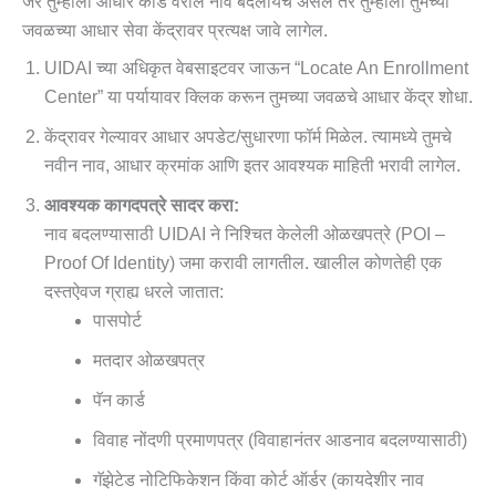
जर तुम्हाला आधार कार्ड वरील नाव बदलायचे असेल तर तुम्हाला तुमच्या
जवळच्या आधार सेवा केंद्रावर प्रत्यक्ष जावे लागेल.
UIDAI च्या अधिकृत वेबसाइटवर जाऊन “Locate An Enrollment
Center” या पर्यायावर क्लिक करून तुमच्या जवळचे आधार केंद्र शोधा.
केंद्रावर गेल्यावर आधार अपडेट/सुधारणा फॉर्म मिळेल. त्यामध्ये तुमचे
नवीन नाव, आधार क्रमांक आणि इतर आवश्यक माहिती भरावी लागेल.
आवश्यक कागदपत्रे सादर करा:
नाव बदलण्यासाठी UIDAI ने निश्चित केलेली ओळखपत्रे (POI –
Proof Of Identity) जमा करावी लागतील. खालील कोणतेही एक
दस्तऐवज ग्राह्य धरले जातात:
पासपोर्ट
मतदार ओळखपत्र
पॅन कार्ड
विवाह नोंदणी प्रमाणपत्र (विवाहानंतर आडनाव बदलण्यासाठी)
गॅझेटेड नोटिफिकेशन किंवा कोर्ट ऑर्डर (कायदेशीर नाव