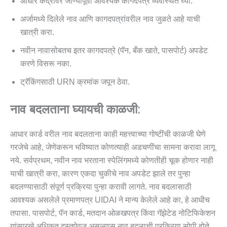
आधार केंद्रावर जाण्यापूर्वी आवश्यक कागदपत्रे व्यवस्थित घ्या.
अर्जामध्ये दिलेले नाव आणि कागदपत्रांवरील नाव जुळते आहे याची
खात्री करा.
नवीन नावासोबतच इतर कागदपत्रे (पॅन, बँक खाते, पासपोर्ट) अपडेट
करणे विसरू नका.
ट्रॅकिंगसाठी URN क्रमांक जपून ठेवा.
नाव बदलताना घ्यायची काळजी
:
आधार कार्ड वरील नाव बदलताना काही महत्त्वाच्या गोष्टींची काळजी घेणे
गरजेचे आहे, जेणेकरून भविष्यात कोणत्याही अडचणींचा सामना करावा लागू
नये. सर्वप्रथम, नवीन नाव भरताना स्पेलिंगमध्ये कोणतीही चूक होणार नाही
याची खात्री करा, कारण एकदा चुकीचे नाव अपडेट झाले तर पुन्हा
बदलण्यासाठी संपूर्ण प्रक्रिया पुन्हा करावी लागते. नाव बदलासाठी
आवश्यक असलेले प्रमाणपत्र UIDAI ने मान्य केलेले आहे का, हे आधीच
तपासा. पासपोर्ट, पॅन कार्ड, मतदान ओळखपत्र किंवा गॅझेटेड नोटिफिकेशन
यांसारखे अधिकृत दस्तऐवज असल्यास नाव बदलाची प्रक्रिया सोपी होते.