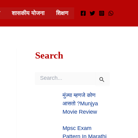
शासकीय योजना
शिक्षण
Search
S
E
A
मुंज्या म्हणजे कोण
R
आसतो ?munjya
C
H
Movie Review
F
O
Mpsc Exam
R
:
Pattern In Marathi