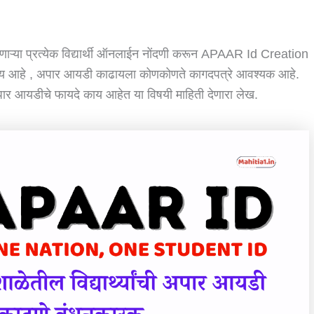
्या प्रत्येक विद्यार्थी ऑनलाईन नोंदणी करून APAAR Id Creation
काय आहे , अपार आयडी काढायला कोणकोणते कागदपत्रे आवश्यक आहे.
पार आयडीचे फायदे काय आहेत या विषयी माहिती देणारा लेख.