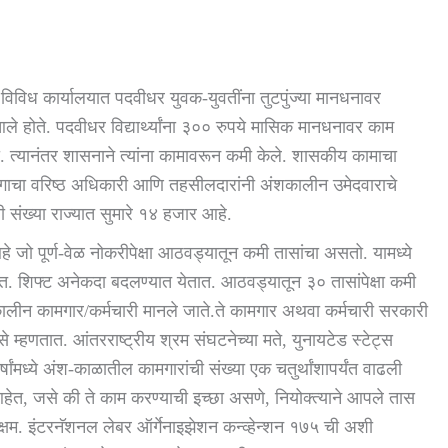
 विविध कार्यालयात पदवीधर युवक-युवतींना तुटपुंज्या मानधनावर
ले होते. पदवीधर विद्यार्थ्यांना ३०० रुपये मासिक मानधनावर काम
ी. त्यानंतर शासनाने त्यांना कामावरून कमी केले. शासकीय कामाचा
भागाचा वरिष्ठ अधिकारी आणि तहसीलदारांनी अंशकालीन उमेदवाराचे
ची संख्या राज्यात सुमारे १४ हजार आहे.
ो पूर्ण-वेळ नोकरीपेक्षा आठवड्यातून कमी तासांचा असतो. यामध्ये
त. शिफ्ट अनेकदा बदलण्यात येतात. आठवड्यातून ३० तासांपेक्षा कमी
ालीन कामगार/कर्मचारी मानले जाते.ते कामगार अथवा कर्मचारी सरकारी
 म्हणतात. आंतरराष्ट्रीय श्रम संघटनेच्या मते, युनायटेड स्टेट्स
्षांमध्ये अंश-काळातील कामगारांची संख्या एक चतुर्थांशापर्यंत वाढली
ेत, जसे की ते काम करण्याची इच्छा असणे, नियोक्त्याने आपले तास
क्षम. इंटरनॅशनल लेबर ऑर्गेनाइझेशन कन्व्हेन्शन १७५ ची अशी