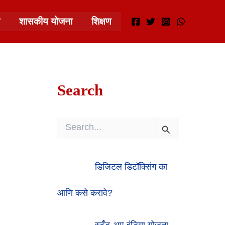
शासकीय योजना
शिक्षण
Search
S
E
A
R
डिजिटल डिटॉक्सिंग का
C
H
F
आणि कसे करावे?
O
R
:
स्टँड-अप इंडिया योजना