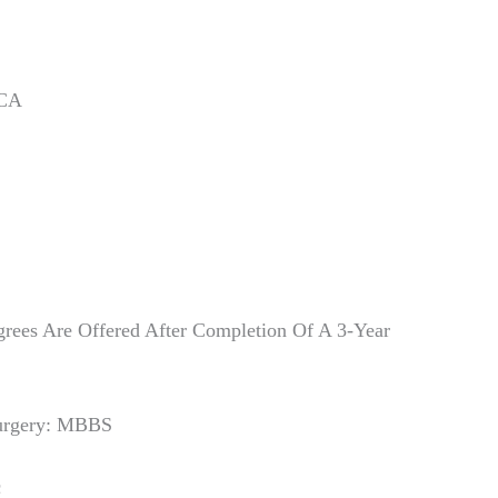
BCA
rees Are Offered After Completion Of A 3-Year
Surgery: MBBS
c