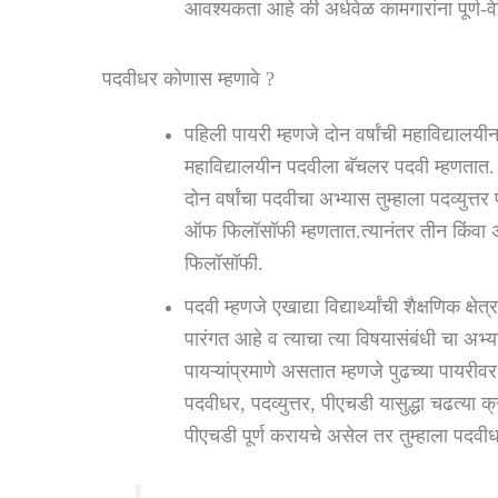
आवश्यकता आहे की अर्धवेळ कामगारांना पूर्ण-वे
पदवीधर कोणास म्हणावे ?
पहिली पायरी म्हणजे दोन वर्षांची महाविद्यालयी
महाविद्यालयीन पदवीला बॅचलर पदवी म्हणतात. त
दोन वर्षांचा पदवीचा अभ्यास तुम्हाला पदव्य
ऑफ फिलॉसॉफी म्हणतात.त्यानंतर तीन किंवा अध
फिलॉसॉफी.
पदवी म्हणजे एखाद्या विद्यार्थ्यांची शैक्षणिक क्ष
पारंगत आहे व त्याचा त्या विषयासंबंधी चा अभ्य
पायऱ्यांप्रमाणे असतात म्हणजे पुढच्या पायरीव
पदवीधर, पदव्युत्तर, पीएचडी यासुद्धा चढत्या क्र
पीएचडी पूर्ण करायचे असेल तर तुम्हाला पदवीधर