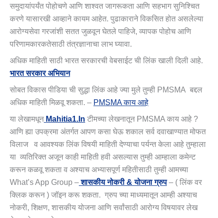
समुदायांपर्यंत पोहोचणे आणि शाश्वत जागरूकता आणि सहभाग सुनिश्चित
करणे यासारखी आव्हाने कायम आहेत. पुढाकाराने विकसित होत असलेल्या
आरोग्यसेवा गरजांशी सतत जुळवून घेतले पाहिजे, व्यापक पोहोच आणि
परिणामकारकतेसाठी तंत्रज्ञानाचा लाभ घ्यावा.
अधिक माहिती साठी भारत सरकारची वेबसाईट ची लिंक खाली दिली आहे.
भारत सरकार अभियान
सोबत विकास पीडिया ची सुद्धा लिंक आहे ज्या मुले तुम्ही PMSMA बद्दल
अधिक माहिती मिळवू शकता. –
PMSMA काय आहे
या लेखामधून
Mahitia1.in
टीमच्या लेखनातून PMSMA काय आहे ?
आणि ह्या उपक्रमा अंतर्गत आपण कसा घेऊ शकाल सर्व दवाखाण्यात मोफत
विलाज
व आवश्यक लिंक विषयी माहिती देण्याचा पर्यन्त केला आहे तुम्हाला
या व्यतिरिक्त अजून काही माहिती हवी असल्यास तुम्ही आम्हाला कमेन्ट
करून कळवू शकता व अश्याच अभ्यासपूर्ण महितीसाठी तुम्ही आमच्या
What’s App Group –
शासकीय नोकरी & योजना ग्रुप
– ( लिंक वर
क्लिक करून ) जॉइन करू शकता. ग्रुप च्या माध्यमातून आम्ही अश्याच
नोकरी, शिक्षण, शासकीय योजना आणि सर्वांसाठी आरोग्य विषयावर लेख