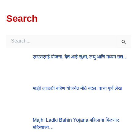
Search
S
E
A
एमएसएमई योजना, देत आहे सूक्ष्म, लघु आणि मध्यम उद्य…
R
C
H
F
O
माझी लाडकी बहिण योजनेत मोठे बदल. वाचा पूर्ण लेख
R
:
Majhi Ladki Bahin Yojana महिलांना मिळणार
महिन्याला…